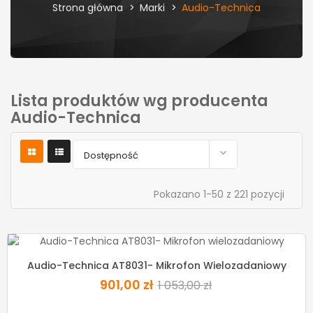
Strona główna
Marki
Audio-Technica
Lista produktów wg producenta
Audio-Technica

Dostępność
Pokazano 1-50 z 221 pozycji
-14%
Audio-Technica AT8031- Mikrofon Wielozadaniowy
901,00 zł
1 053,00 zł