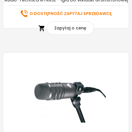
Audio-Technica ATN95E - Igła Do Wkładki Gramofonowej
O DOSTĘPNOŚĆ ZAPYTAJ SPRZEDAWCĘ

Zapytaj o cenę