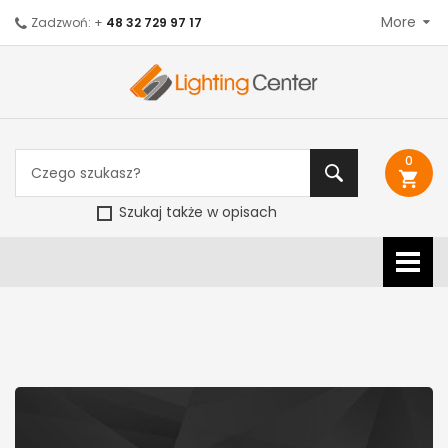
More
Zadzwoń: +
48 32 729 97 17
0
shopping_cart
Szukaj także w opisach