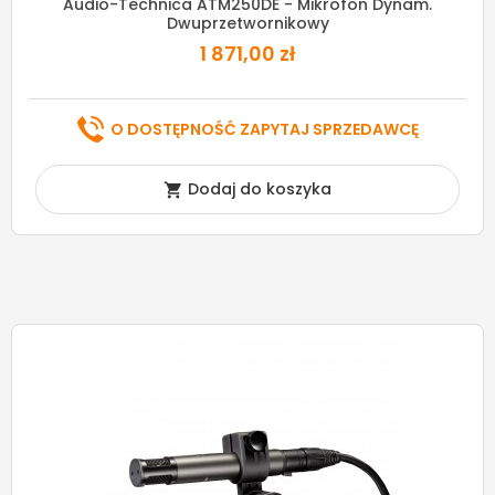
Audio-Technica ATM250DE - Mikrofon Dynam.
Dwuprzetwornikowy
1 871,00 zł
O DOSTĘPNOŚĆ ZAPYTAJ SPRZEDAWCĘ
Dodaj do koszyka
