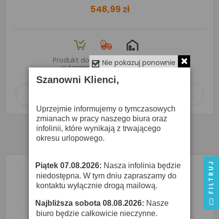
548,99 zł
Produkt dostępny na zamówienie
Nie pokazuj ponownie
w terminie
7 dni roboczych
Szanowni Klienci,
Dodaj do koszyka

Uprzejmie informujemy o tymczasowych
zmianach w pracy naszego biura oraz
infolinii, które wynikają z trwającego
okresu urlopowego.
FILTRUJ
Piątek 07.08.2026:
Nasza infolinia będzie
·
niedostępna. W tym dniu zapraszamy do
kontaktu wyłącznie drogą mailową.
Najbliższa sobota 08.08.2026:
Nasze
·
biuro będzie całkowicie nieczynne.