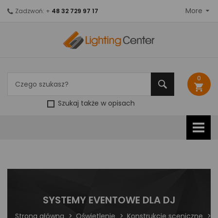
More
Zadzwoń: +
48 32 729 97 17
0
shopping_cart
Szukaj także w opisach
SYSTEMY EVENTOWE DLA DJ
Strona główna
Oświetlenie
Konstrukcje sceniczne