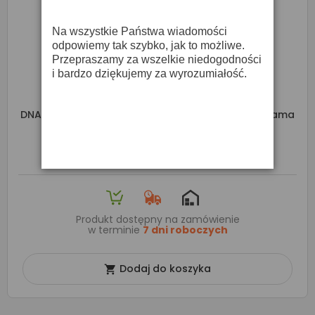
Na wszystkie Państwa wiadomości
odpowiemy tak szybko, jak to możliwe.
Przepraszamy za wszelkie niedogodności
i bardzo dziękujemy za wyrozumiałość.
DNA DJ GATE Rampa Oświetleniowa Statyw DJ Brama
Wolnostojąca Konstrukcja Sceniczna Łuk
1 299,00 zł
Produkt dostępny na zamówienie
w terminie
7 dni roboczych
Dodaj do koszyka
