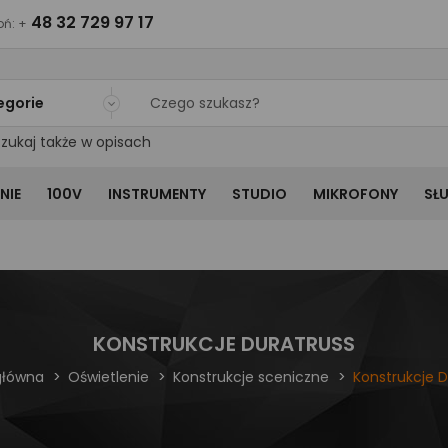
48 32 729 97 17
ń: +
egorie
zukaj także w opisach
NIE
100V
INSTRUMENTY
STUDIO
MIKROFONY
SŁ
KONSTRUKCJE DURATRUSS
główna
Oświetlenie
Konstrukcje sceniczne
Konstrukcje D