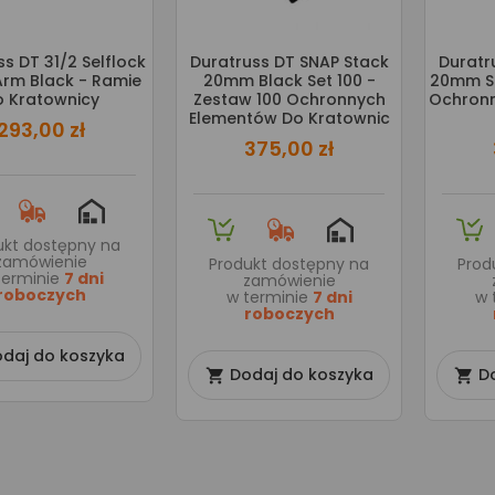
s DT 31/2 Selflock
Duratruss DT SNAP Stack
Duratr
rm Black - Ramie
20mm Black Set 100 -
20mm Se
 Kratownicy
Zestaw 100 Ochronnych
Ochronn
Elementów Do Kratownic
293,00 zł
375,00 zł
ukt dostępny na
zamówienie
Produkt dostępny na
Prod
terminie
7 dni
zamówienie
roboczych
w terminie
7 dni
w 
roboczych
daj do koszyka
Dodaj do koszyka
D

