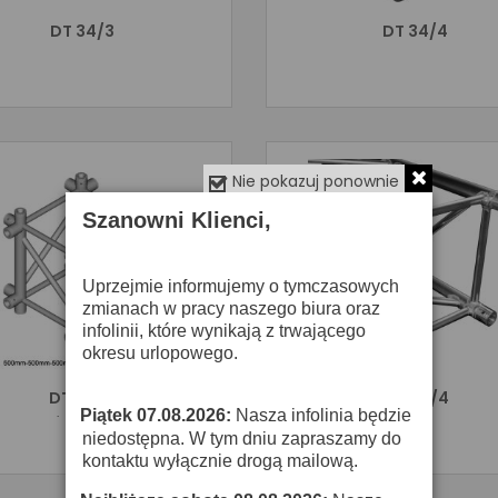
DT 34/3
DT 34/4
Nie pokazuj ponownie
Szanowni Klienci,
Uprzejmie informujemy o tymczasowych
zmianach w pracy naszego biura oraz
infolinii, które wynikają z trwającego
okresu urlopowego.
DT 44/2
DT 44/4
Piątek 07.08.2026:
Nasza infolinia będzie
·
niedostępna. W tym dniu zapraszamy do
kontaktu wyłącznie drogą mailową.