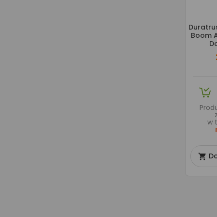
Duratrus
Boom A
Do
Prod
w 
Do
