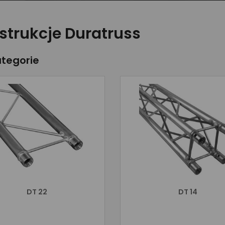
strukcje Duratruss
tegorie
DT 22
DT 14