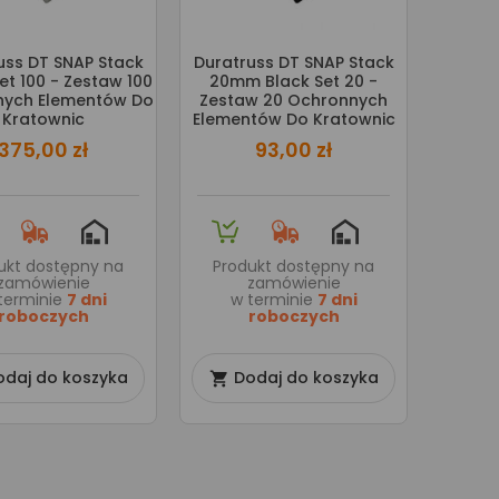
uss DT SNAP Stack
Duratruss DT SNAP Stack
t 100 - Zestaw 100
20mm Black Set 20 -
ych Elementów Do
Zestaw 20 Ochronnych
Kratownic
Elementów Do Kratownic
375,00 zł
93,00 zł
ukt dostępny na
Produkt dostępny na
zamówienie
zamówienie
terminie
7 dni
w terminie
7 dni
roboczych
roboczych
odaj do koszyka
Dodaj do koszyka
