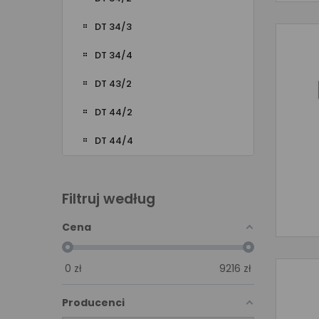
DT 34/3
DT 34/4
DT 43/2
DT 44/2
DT 44/4
Filtruj według
Cena
0
zł
9216
zł
Producenci