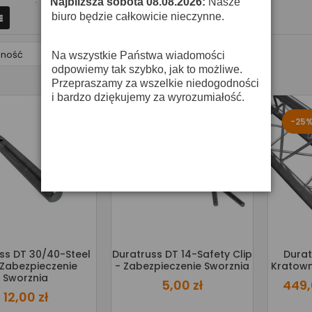
Najbliższa sobota 08.08.2026:
Nasze
·
biuro będzie całkowicie nieczynne.

pność
Na wszystkie Państwa wiadomości
odpowiemy tak szybko, jak to możliwe.
Przepraszamy za wszelkie niedogodności
i bardzo dziękujemy za wyrozumiałość.
-25
ss DT 30/40-Steel
Duratruss DT 14-Safety Clip
Durat
 Zabezpieczenie
- Zabezpieczenie Sworznia
Kratown
Sworznia
5,00 zł
449,
12,00 zł