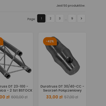
Jest 50 produktów.

1
2
3
9
…
Page :
%
-42%
russ DT 23-100 -
Duratruss DT 30/40-CC -
ica - 2 Szt BSTOCK
Sworzeń Połączeniowy
00 zł
33,00 zł
600,00 zł
57,00 zł