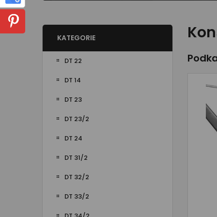
Kon
KATEGORIE
Podka
DT 22
DT 14
DT 23
DT 23/2
DT 24
DT 31/2
DT 32/2
DT 33/2
DT 34/2