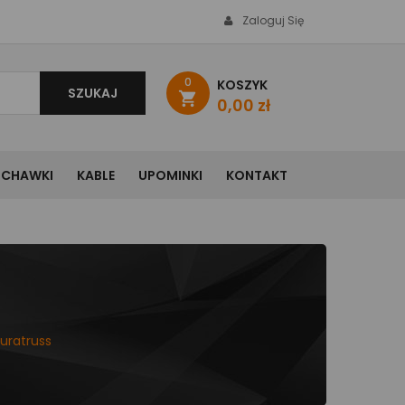
Zaloguj Się
0
KOSZYK
SZUKAJ
shopping_cart
0,00 zł
UCHAWKI
KABLE
UPOMINKI
KONTAKT
uratruss