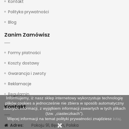
Kontakt
Polityka prywatności
Blog
Zanim Zamówisz
Formy płatności
Koszty dostawy
Gwarancja i zwroty
Reklamacje
Regulamin
Informujemy, iż nasz sklep internetowy wykorzystuje technologię
plików cookies a jednocześnie nie zbiera w sposób automatyczny
Kontakt
żadnych informacji, z wyjątkiem informacji zawartych w tych plikach
(tzw. „ciasteczkach”).
Więcej informacji na temat polityki prywatności znajdziesz
tutaj
.
Adres:
Pokoju 91, Będzin, Polska