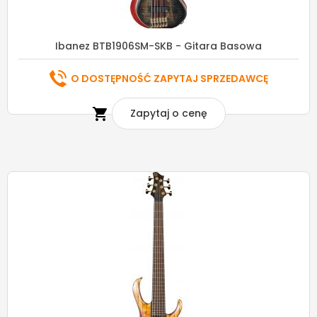
Ibanez BTB1906SM-SKB - Gitara Basowa
O DOSTĘPNOŚĆ ZAPYTAJ SPRZEDAWCĘ

Zapytaj o cenę