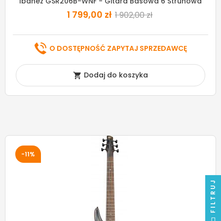
Ibanez GSR206B-WNF - Gitara Basowa 6 Strunowa
1 799,00 zł
1 902,00 zł
O DOSTĘPNOŚĆ ZAPYTAJ SPRZEDAWCĘ
Dodaj do koszyka

-11%
FILTRUJ