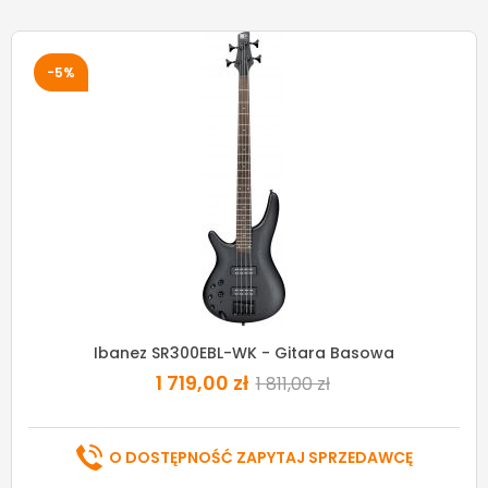
-5%
Ibanez SR300EBL-WK - Gitara Basowa
1 719,00 zł
1 811,00 zł
O DOSTĘPNOŚĆ ZAPYTAJ SPRZEDAWCĘ