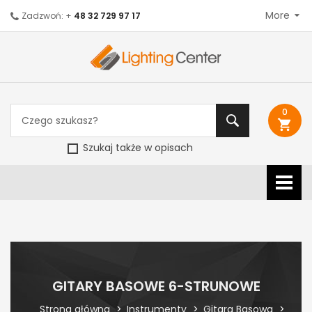
More
Zadzwoń: +
48 32 729 97 17
0
shopping_cart
Szukaj także w opisach
GITARY BASOWE 6-STRUNOWE
Strona główna
Instrumenty
Gitara Basowa