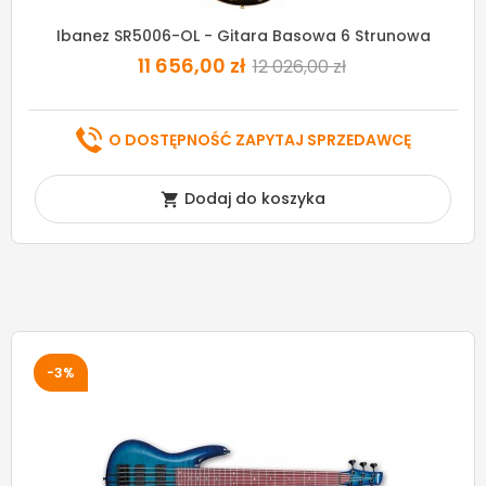
Ibanez SR5006-OL - Gitara Basowa 6 Strunowa
11 656,00 zł
12 026,00 zł
O DOSTĘPNOŚĆ ZAPYTAJ SPRZEDAWCĘ
Dodaj do koszyka

-3%