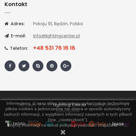
Kontakt
Adres:
Pokoju 91, Będzin, Polska
E-mail:
info@lightingcenter.pl
+48 531 76 16 16
Telefon:
Informujemy, iż nasz sklep internetowy wykorzystuje technologię
Copyright © 2020
Lighting Center
. Wszelkie prawa
plików cookies a jednocześnie nie zbiera w sposób automatyczny
zastrzeżone.
żadnych informacji, z wyjątkiem informacji zawartych w tych plikach
(tzw. „ciasteczkach”).
Więcej informacji na temat polityki prywatności znajdziesz
tutaj
.