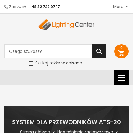
More
Zadzwoń: +
48 32 729 97 17
0
shopping_cart
Szukaj także w opisach
SYSTEM DLA PRZEWODNIKÓW ATS-20
Strona główna
Nagłośnienie radiowęzłowe