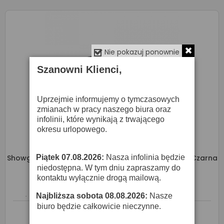
Nie pokazuj ponownie
Szanowni Klienci,
Uprzejmie informujemy o tymczasowych
zmianach w pracy naszego biura oraz
infolinii, które wynikają z trwającego
okresu urlopowego.
Piątek 07.08.2026:
Nasza infolinia będzie
Showgear Voile CS Curtain, 55 Gram/m² - Kurtyna Czarna
·
(300 X 400 Cm)
niedostępna. W tym dniu zapraszamy do
kontaktu wyłącznie drogą mailową.
1 079,00 zł
Najbliższa sobota 08.08.2026:
Nasze
·
biuro będzie całkowicie nieczynne.