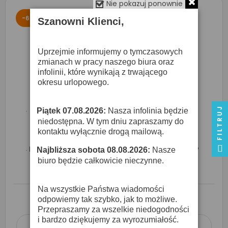
Nie pokazuj ponownie
-6%
Szanowni Klienci,
Uprzejmie informujemy o tymczasowych
zmianach w pracy naszego biura oraz
infolinii, które wynikają z trwającego
okresu urlopowego.
FILTRUJ
Piątek 07.08.2026:
Nasza infolinia będzie
·
niedostępna. W tym dniu zapraszamy do
kontaktu wyłącznie drogą mailową.
Ddrum Acoustic Pro Tom - Trigger Do Tomów
Najbliższa sobota 08.08.2026:
Nasze
·
biuro będzie całkowicie nieczynne.
159,00 zł
170,00 zł
Na wszystkie Państwa wiadomości
O DOSTĘPNOŚĆ ZAPYTAJ SPRZEDAWCĘ
odpowiemy tak szybko, jak to możliwe.
Przepraszamy za wszelkie niedogodności
i bardzo dziękujemy za wyrozumiałość.
Dodaj do koszyka
