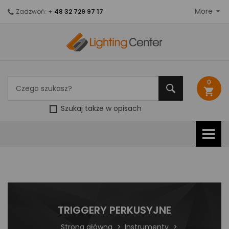
More
Zadzwoń: +
48 32 729 97 17
0
shopping_cart
Szukaj także w opisach
TRIGGERY PERKUSYJNE
Strona główna
Instrumenty