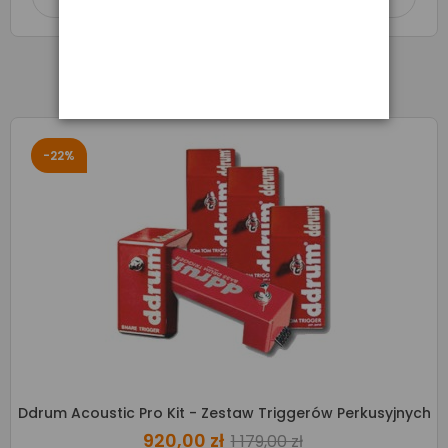
-22%
Ddrum Acoustic Pro Kit - Zestaw Triggerów Perkusyjnych
920,00 zł
1 179,00 zł