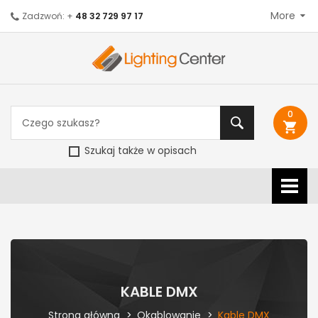
More
Zadzwoń: +
48 32 729 97 17
0
shopping_cart
Szukaj także w opisach
KABLE DMX
Strona główna
Okablowanie
Kable DMX