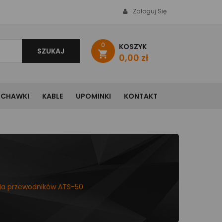
Zaloguj Się
0
KOSZYK
SZUKAJ
shopping_cart
0,00 zł
UCHAWKI
KABLE
UPOMINKI
KONTAKT
la przewodników ATS-50