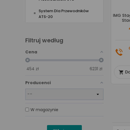
System Dla Przewodników
IMG Sta
ATS-20
Sta
Filtruj według
Cena
454
zł
6231
zł
Do

Producenci
W magazynie