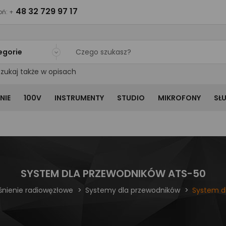
48 32 729 97 17
ń: +
egorie
zukaj także w opisach
NIE
100V
INSTRUMENTY
STUDIO
MIKROFONY
SŁ
SYSTEM DLA PRZEWODNIKÓW ATS-50
śnienie radiowęzłowe
Systemy dla przewodników
System d