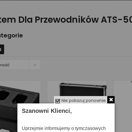
tem Dla Przewodników ATS-5
tegorie

pność
Nie pokazuj ponownie
Szanowni Klienci,
Uprzejmie informujemy o tymczasowych