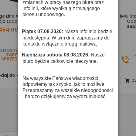
zmianach w pracy naszego biura oraz
infolinii, które wynikają z trwającego
okresu urlopowego.
ge Line ATS-50PS -
Monacor ATS-25C -
IMG St
cja Ładowania
Walizka Transportowa Z
Odb
Wbudowaną Ładowarką
Bez
454,00 zł
Piątek 07.08.2026:
Nasza infolinia będzie
·
6 231,00 zł
niedostępna. W tym dniu zapraszamy do
kontaktu wyłącznie drogą mailową.
O DOSTĘPNOŚĆ
ZAPYTAJ
Najbliższa sobota 08.08.2026:
Nasze
O DOSTĘPNOŚĆ
·
SPRZEDAWCĘ
ZAPYTAJ
biuro będzie całkowicie nieczynne.
SPRZEDAWCĘ
daj do koszyka
Na wszystkie Państwa wiadomości
Dodaj do koszyka
D


odpowiemy tak szybko, jak to możliwe.
Przepraszamy za wszelkie niedogodności
i bardzo dziękujemy za wyrozumiałość.