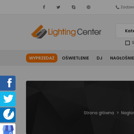
Zadzwo
Kat
S
WYPRZEDAŻ
OŚWIETLENIE
DJ
NAGŁOŚNIE
Strona główna
Nagło