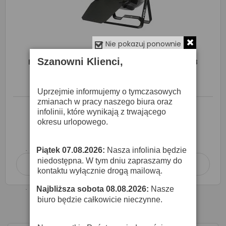
Nie pokazuj ponownie
Szanowni Klienci,
FOS Par Cob 200w Led UV - Reflektor PAR COB
885,00 zł
1 252,00 zł
Uprzejmie informujemy o tymczasowych
zmianach w pracy naszego biura oraz
infolinii, które wynikają z trwającego
okresu urlopowego.
Produkt dostępny
wysyłka 24h
Piątek 07.08.2026:
Nasza infolinia będzie
·
niedostępna. W tym dniu zapraszamy do
Dodaj do koszyka

kontaktu wyłącznie drogą mailową.
Najbliższa sobota 08.08.2026:
Nasze
·
biuro będzie całkowicie nieczynne.