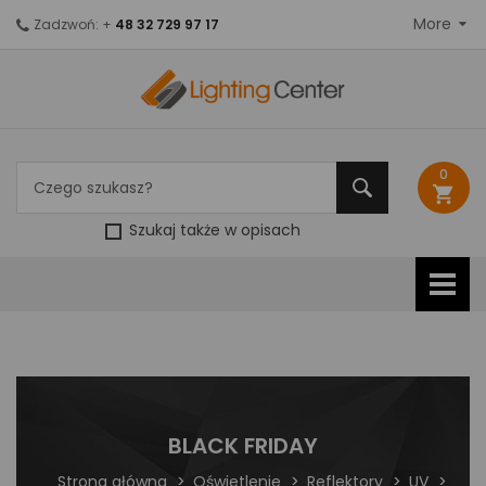
More
Zadzwoń: +
48 32 729 97 17
0
shopping_cart
Szukaj także w opisach
BLACK FRIDAY
Strona główna
Oświetlenie
Reflektory
UV