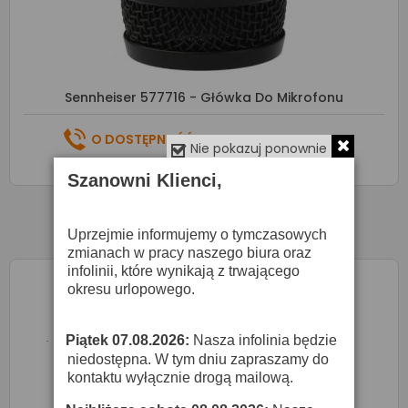
Sennheiser 577716 - Główka Do Mikrofonu
O DOSTĘPNOŚĆ ZAPYTAJ SPRZEDAWCĘ
Nie pokazuj ponownie
Szanowni Klienci,

Zapytaj o cenę
Uprzejmie informujemy o tymczasowych
zmianach w pracy naszego biura oraz
infolinii, które wynikają z trwającego
okresu urlopowego.
Piątek 07.08.2026:
Nasza infolinia będzie
·
niedostępna. W tym dniu zapraszamy do
kontaktu wyłącznie drogą mailową.