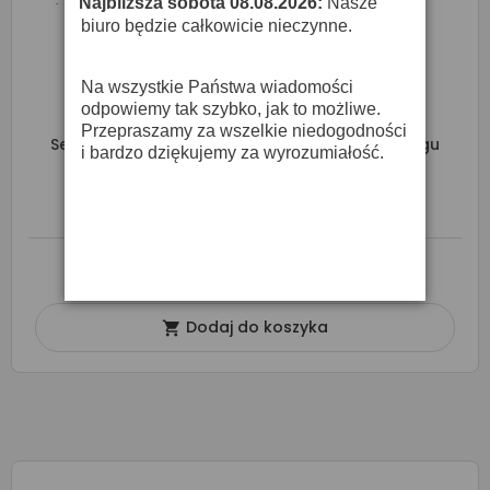
Najbliższa sobota 08.08.2026:
Nasze
·
biuro będzie całkowicie nieczynne.
Na wszystkie Państwa wiadomości
odpowiemy tak szybko, jak to możliwe.
Przepraszamy za wszelkie niedogodności
Sennheiser XSW IEM SET (B) - System Monitoringu
i bardzo dziękujemy za wyrozumiałość.
Dousznego
2 699,00 zł
O DOSTĘPNOŚĆ ZAPYTAJ SPRZEDAWCĘ
Dodaj do koszyka
