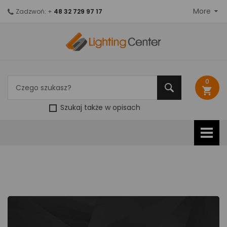
More
Zadzwoń: +
48 32 729 97 17
0
shopping_cart
Szukaj także w opisach