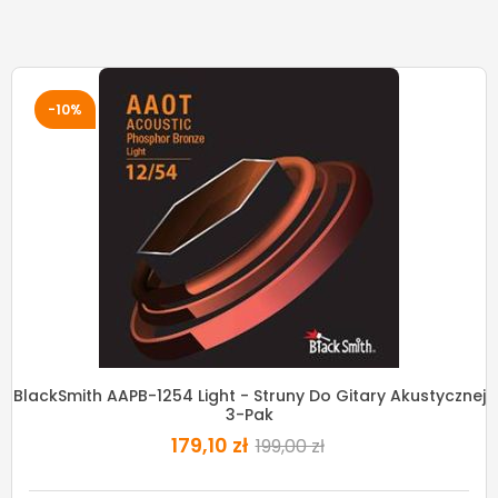
-10%
BlackSmith AAPB-1254 Light - Struny Do Gitary Akustycznej
3-Pak
179,10 zł
199,00 zł