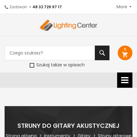
More
Zadzwoń: +
48 32 729 97 17
0
shopping_cart
Szukaj także w opisach
STRUNY DO GITARY AKUSTYCZNEJ
Strona główna
Instrumenty
Gitary
Struny gitarowe