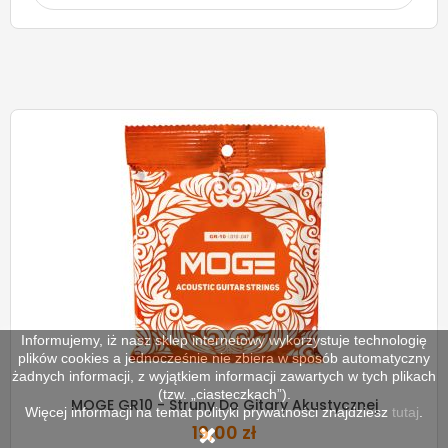
Informujemy, iż nasz sklep internetowy wykorzystuje technologię
plików cookies a jednocześnie nie zbiera w sposób automatyczny
żadnych informacji, z wyjątkiem informacji zawartych w tych plikach
(tzw. „ciasteczkach”).
MOGE GR10 - Struny Do Gitary Akustycznej
Więcej informacji na temat polityki prywatności znajdziesz
tutaj
.
19,00 zł