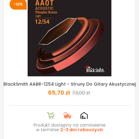
-10%
BlackSmith AABR-1254 Light - Struny Do Gitary Akustycznej
65,70 zł
73,00 zł
Produkt dostępny na zamówienie
w terminie
2-3 dni roboczych