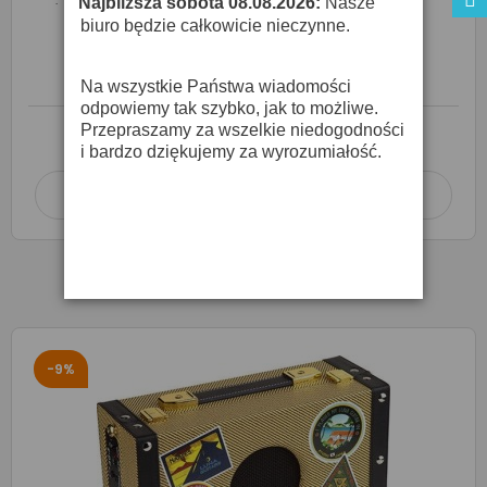
Najbliższa sobota 08.08.2026:
Nasze
·
biuro będzie całkowicie nieczynne.
DV Mark AC 801 P - Combo Akustyczne
2 599,00 zł
2 885,00 zł
Na wszystkie Państwa wiadomości
odpowiemy tak szybko, jak to możliwe.
Przepraszamy za wszelkie niedogodności
O DOSTĘPNOŚĆ ZAPYTAJ SPRZEDAWCĘ
i bardzo dziękujemy za wyrozumiałość.
Dodaj do koszyka

-9%