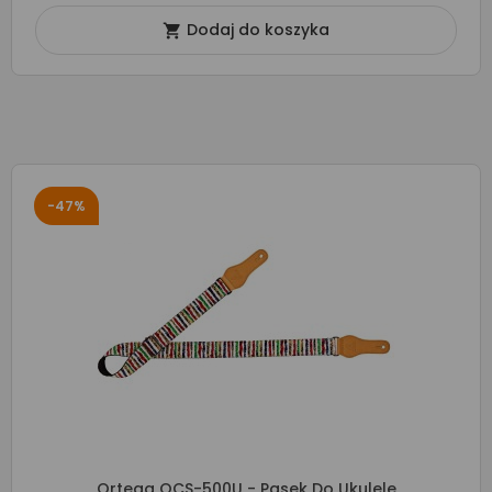
Dodaj do koszyka

-47%
Ortega OCS-500U - Pasek Do Ukulele