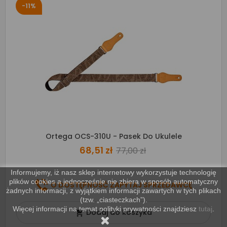
-11%
Ortega OCS-310U - Pasek Do Ukulele
68,51 zł
77,00 zł
Informujemy, iż nasz sklep internetowy wykorzystuje technologię
plików cookies a jednocześnie nie zbiera w sposób automatyczny
O DOSTĘPNOŚĆ ZAPYTAJ SPRZEDAWCĘ
żadnych informacji, z wyjątkiem informacji zawartych w tych plikach
(tzw. „ciasteczkach”).
Więcej informacji na temat polityki prywatności znajdziesz
tutaj
.
Dodaj do koszyka
