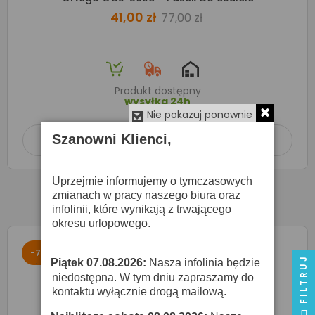
41,00 zł
77,00 zł
Produkt dostępny
wysyłka 24h
Nie pokazuj ponownie
Szanowni Klienci,
Dodaj do koszyka

Uprzejmie informujemy o tymczasowych
zmianach w pracy naszego biura oraz
infolinii, które wynikają z trwającego
okresu urlopowego.
-71%
FILTRUJ
Piątek 07.08.2026:
Nasza infolinia będzie
·
niedostępna. W tym dniu zapraszamy do
kontaktu wyłącznie drogą mailową.