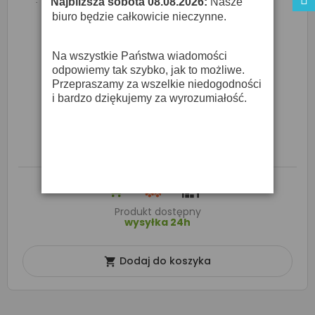
Najbliższa sobota 08.08.2026:
Nasze
·
biuro będzie całkowicie nieczynne.
Na wszystkie Państwa wiadomości
odpowiemy tak szybko, jak to możliwe.
Przepraszamy za wszelkie niedogodności
i bardzo dziękujemy za wyrozumiałość.
CANTO PSK1 KOMPLET PAS + KOSTKI
9,99 zł
35,00 zł
Produkt dostępny
wysyłka 24h
Dodaj do koszyka
