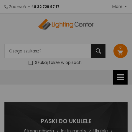
More
Zadzwoń: +
48 32 729 97 17
0
shopping_cart
Szukaj także w opisach
PASKI DO UKULELE
Strona główna
Instrumenty
Ukulele