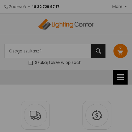
More
Zadzwoń: +
48 32 729 97 17
0
shopping_cart
Szukaj także w opisach