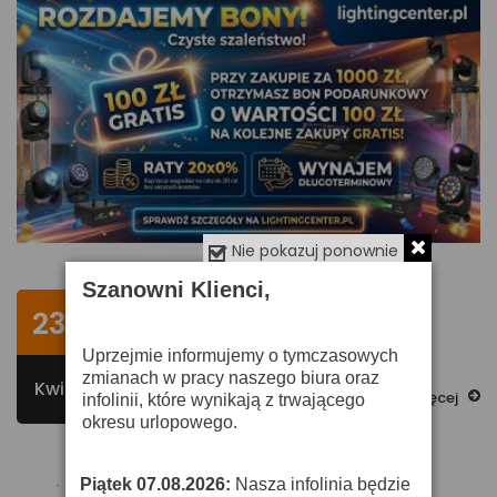
Nie pokazuj ponownie
Szanowni Klienci,
Rozdajemy bony - regulamin
23
promocji
Uprzejmie informujemy o tymczasowych
Regulamin
zmianach w pracy naszego biura oraz
Kwi
0
Zobacz Więcej
infolinii, które wynikają z trwającego
okresu urlopowego.
Piątek 07.08.2026:
Nasza infolinia będzie
·