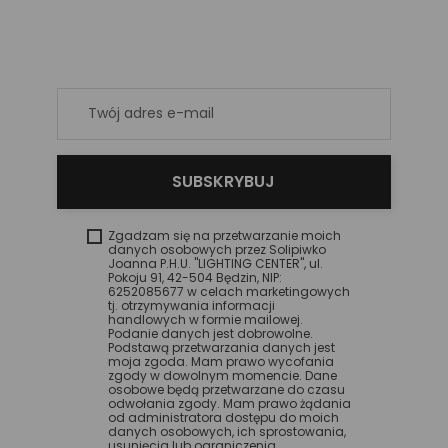
Zgadzam się na przetwarzanie moich
danych osobowych przez Solipiwko
Joanna P.H.U. "LIGHTING CENTER", ul.
Pokoju 91, 42-504 Będzin, NIP:
6252085677 w celach marketingowych
tj. otrzymywania informacji
handlowych w formie mailowej.
Podanie danych jest dobrowolne.
Podstawą przetwarzania danych jest
moja zgoda. Mam prawo wycofania
zgody w dowolnym momencie. Dane
osobowe będą przetwarzane do czasu
odwołania zgody. Mam prawo żądania
od administratora dostępu do moich
danych osobowych, ich sprostowania,
usunięcia lub ograniczenia