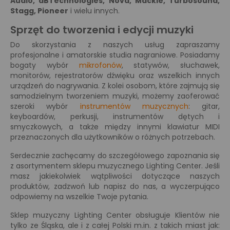
Audio, dBTechnologies, Nova, Mackie, Turbosound,
Stagg, Pioneer
i wielu innych.
Sprzęt do tworzenia i edycji muzyki
Do skorzystania z naszych usług zapraszamy
profesjonalne i amatorskie studia nagraniowe. Posiadamy
bogaty wybór
mikrofonów
, statywów, słuchawek,
monitorów, rejestratorów dźwięku oraz wszelkich innych
urządzeń do nagrywania. Z kolei osobom, które zajmują się
samodzielnym tworzeniem muzyki, możemy zaoferować
szeroki wybór
instrumentów muzycznych
: gitar,
keyboardów, perkusji, instrumentów dętych i
smyczkowych, a także między innymi klawiatur MIDI
przeznaczonych dla użytkowników o różnych potrzebach.
Serdecznie zachęcamy do szczegółowego zapoznania się
z asortymentem sklepu muzycznego Lighting Center. Jeśli
masz jakiekolwiek wątpliwości dotyczące naszych
produktów, zadzwoń lub napisz do nas, a wyczerpująco
odpowiemy na wszelkie Twoje pytania.
Sklep muzyczny Lighting Center obsługuje Klientów nie
tylko ze Śląska, ale i z całej Polski m.in. z takich miast jak: