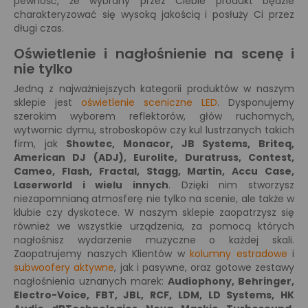
pewność, że wybrany przez Ciebie produkt będzie
charakteryzować się wysoką jakością i posłuży Ci przez
długi czas.
Oświetlenie i nagłośnienie na scenę i
nie tylko
Jedną z najważniejszych kategorii produktów w naszym
sklepie jest
oświetlenie sceniczne LED
. Dysponujemy
szerokim wyborem reflektorów, głów ruchomych,
wytwornic dymu, stroboskopów czy kul lustrzanych takich
firm, jak
Showtec, Monacor, JB Systems, Briteq,
American DJ (ADJ), Eurolite, Duratruss, Contest,
Cameo, Flash, Fractal, Stagg, Martin, Accu Case,
Laserworld i wielu innych
. Dzięki nim stworzysz
niezapomnianą atmosferę nie tylko na scenie, ale także w
klubie czy dyskotece. W naszym sklepie zaopatrzysz się
również we wszystkie urządzenia, za pomocą których
nagłośnisz wydarzenie muzyczne o każdej skali.
Zaopatrujemy naszych Klientów w
kolumny estradowe
i
subwoofery aktywne
, jak i pasywne, oraz gotowe zestawy
nagłośnienia uznanych marek:
Audiophony, Behringer,
Electro-Voice, FBT, JBL, RCF, LDM, LD Systems, HK