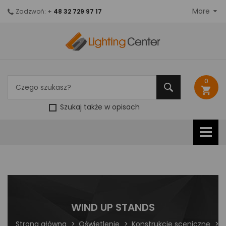
More
Zadzwoń: +
48 32 729 97 17
0
shopping_cart
Szukaj także w opisach
WIND UP STANDS
Strona główna
Oświetlenie
Konstrukcje sceniczne