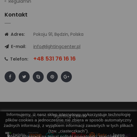
Regulamin
Kontakt
Adres:
Pokoju 91, Będzin, Polska
E-mail:
info@lightingcenter.pl
+48 531 76 16 16
Telefon:
Informujemy, iż nasz sklep internetowy wykorzystuje technologię
Copyright © 2020
Lighting Center
. Wszelkie prawa
plików cookies a jednocześnie nie zbiera w sposób automatyczny
zastrzeżone.
żadnych informacji, z wyjątkiem informacji zawartych w tych plikach
(tzw. „ciasteczkach”).
Więcej informacji na temat polityki prywatności znajdziesz
tutaj
.