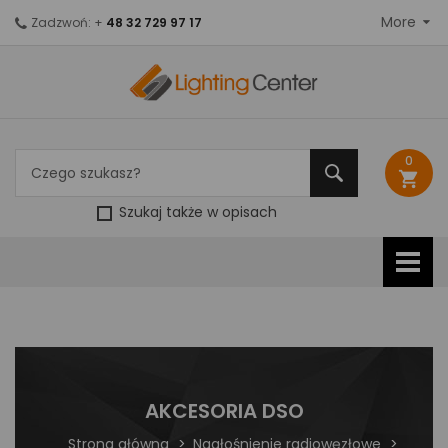
More
Zadzwoń: +
48 32 729 97 17
0
shopping_cart
Szukaj także w opisach
AKCESORIA DSO
Strona główna
Nagłośnienie radiowęzłowe