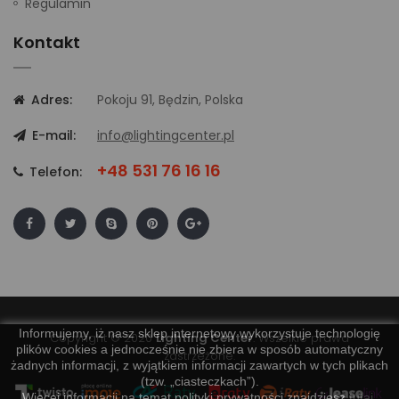
Regulamin
Kontakt
Adres:
Pokoju 91, Będzin, Polska
E-mail:
info@lightingcenter.pl
+48 531 76 16 16
Telefon:
Informujemy, iż nasz sklep internetowy wykorzystuje technologię
Copyright © 2020
Lighting Center
. Wszelkie prawa
plików cookies a jednocześnie nie zbiera w sposób automatyczny
zastrzeżone.
żadnych informacji, z wyjątkiem informacji zawartych w tych plikach
(tzw. „ciasteczkach”).
Więcej informacji na temat polityki prywatności znajdziesz
tutaj
.