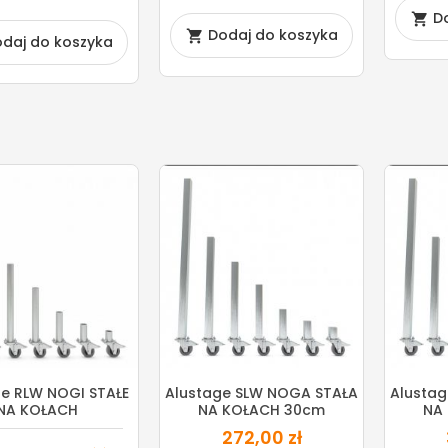
D

Dodaj do koszyka

daj do koszyka
ge RLW NOGI STAŁE
Alustage SLW NOGA STAŁA
Alusta
NA KOŁACH
NA KOŁACH 30cm
NA
272,00 zł