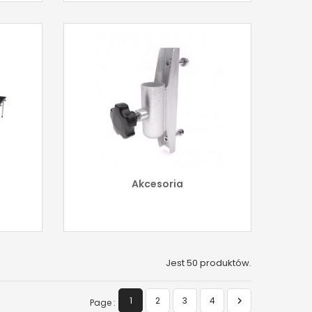
Akcesoria
Jest 50 produktów.

1
2
3
4
Page :