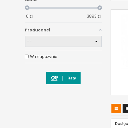
0
zł
3893
zł
Producenci
W magazynie
Dostę