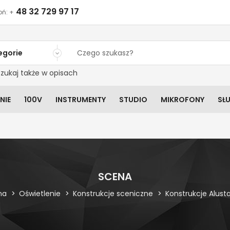
48 32 729 97 17
ń: +
egorie
zukaj także w opisach
NIE
100V
INSTRUMENTY
STUDIO
MIKROFONY
SŁ
SCENA
na
Oświetlenie
Konstrukcje sceniczne
Konstrukcje Alust