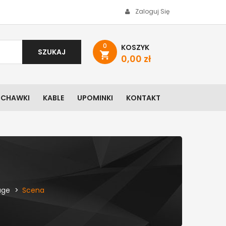
Zaloguj Się
0
KOSZYK
SZUKAJ
shopping_cart
0,00 zł
UCHAWKI
KABLE
UPOMINKI
KONTAKT
age
Scena