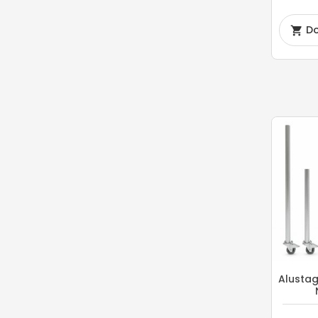
Do

Alusta