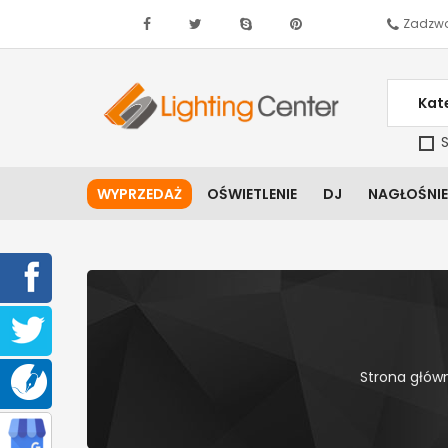
Zadzwo
Kat
S
WYPRZEDAŻ
OŚWIETLENIE
DJ
NAGŁOŚNIE
Strona głów