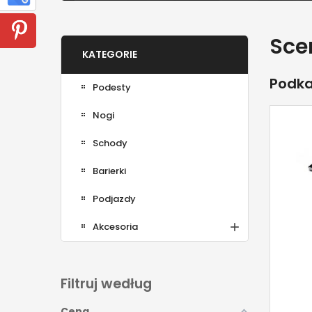
Sce
KATEGORIE
Podka
Podesty
Nogi
Schody
Barierki
Podjazdy

Akcesoria
Filtruj według
Cena