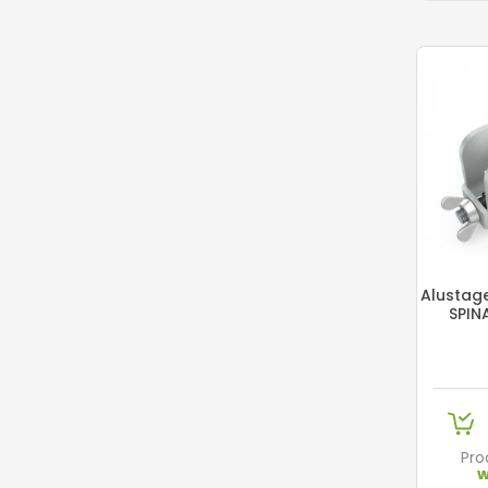
Alustag
SPIN
Pro
w