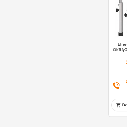
Alus
OKRĄG
Do
