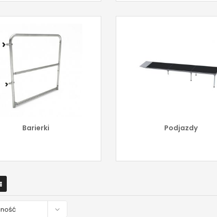
Barierki
Podjazdy

pność