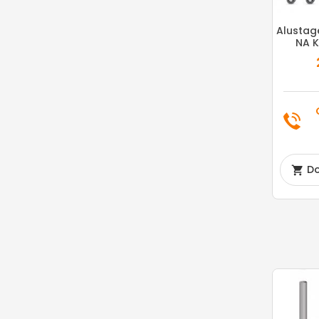
Alustag
NA 
Do
