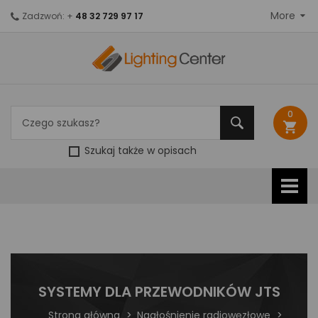
More
Zadzwoń: +
48 32 729 97 17
0
shopping_cart
Szukaj także w opisach
SYSTEMY DLA PRZEWODNIKÓW JTS
Strona główna
Nagłośnienie radiowęzłowe