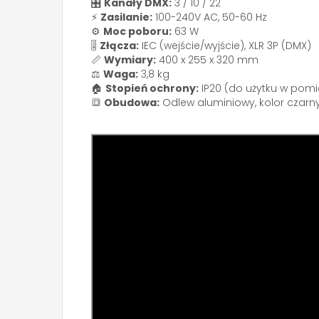
🎛️
Kanały DMX:
3 / 10 / 22
⚡
Zasilanie:
100-240V AC, 50-60 Hz
⚙️
Moc poboru:
63 W
🎚️
Złącza:
IEC (wejście/wyjście), XLR 3P (DMX)
📏
Wymiary:
400 x 255 x 320 mm
⚖️
Waga:
3,8 kg
🏠
Stopień ochrony:
IP20 (do użytku w pom
🔳
Obudowa:
Odlew aluminiowy, kolor czarn