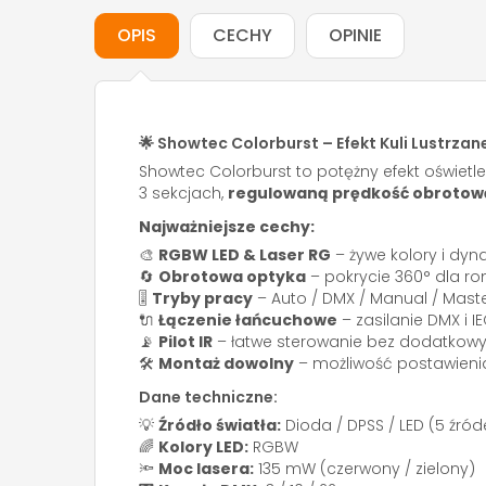
OPIS
CECHY
OPINIE
🌟 Showtec Colorburst – Efekt Kuli Lustrza
Showtec Colorburst to potężny efekt oświe
3 sekcjach,
regulowaną prędkość obrotow
Najważniejsze cechy:
🎨
RGBW LED & Laser RG
– żywe kolory i dyn
🔄
Obrotowa optyka
– pokrycie 360° dla ro
🎚️
Tryby pracy
– Auto / DMX / Manual / Master
🔌
Łączenie łańcuchowe
– zasilanie DMX i I
📡
Pilot IR
– łatwe sterowanie bez dodatkowy
🛠️
Montaż dowolny
– możliwość postawienia
Dane techniczne:
💡
Źródło światła:
Dioda / DPSS / LED (5 źróde
🌈
Kolory LED:
RGBW
🔦
Moc lasera:
135 mW (czerwony / zielony)