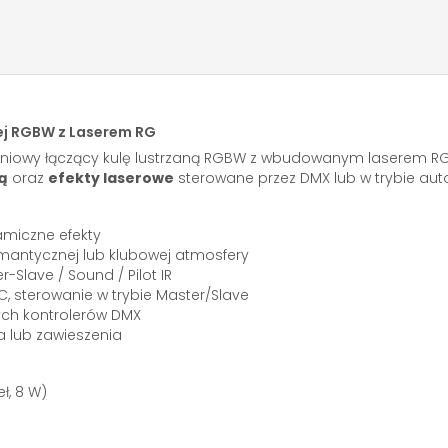
nej RGBW z Laserem RG
tleniowy łączący kulę lustrzaną RGBW z wbudowanym laserem R
ą
oraz
efekty laserowe
sterowane przez DMX lub w trybie au
amiczne efekty
mantycznej lub klubowej atmosfery
-Slave / Sound / Pilot IR
EC, sterowanie w trybie Master/Slave
ch kontrolerów DMX
 lub zawieszenia
ł, 8 W)