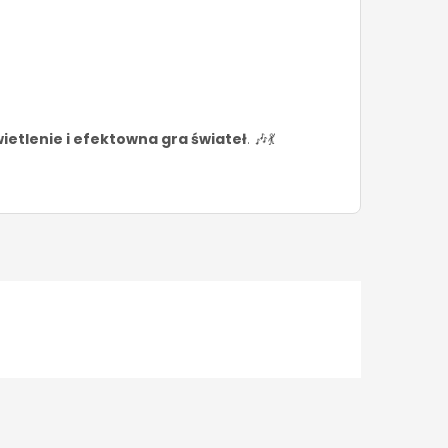
etlenie i efektowna gra świateł
. 🎶💃