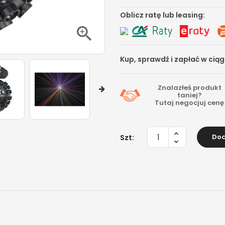
Oblicz ratę lub leasing:

Kup, sprawdź i zapłać w cią
Znalazłeś produkt
taniej?
Tutaj
negocjuj cenę
Dod
Szt: