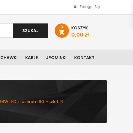
Zaloguj Się
0
KOSZYK
SZUKAJ
shopping_cart
0,00 zł
UCHAWKI
KABLE
UPOMINKI
KONTAKT
GBW LED z laserem RG + pilot IR