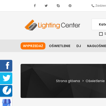
Zadzwo
Kat
S
WYPRZEDAŻ
OŚWIETLENIE
DJ
NAGŁOŚNIE
Strona główna
Oświetlenie