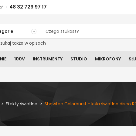
48 32 729 97 17
ń: +
egorie
zukaj także w opisach
NIE
100V
INSTRUMENTY
STUDIO
MIKROFONY
SŁ
Efekty świetlne
Showtec Colorburst - kula świetlna disco R