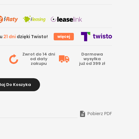
gu
21 dni
dzięki Twisto!
więcej
Zwrot do 14 dni
Darmowa
od daty
wysyłka
zakupu
już od 399 zł
aj Do Koszyka

Pobierz PDF