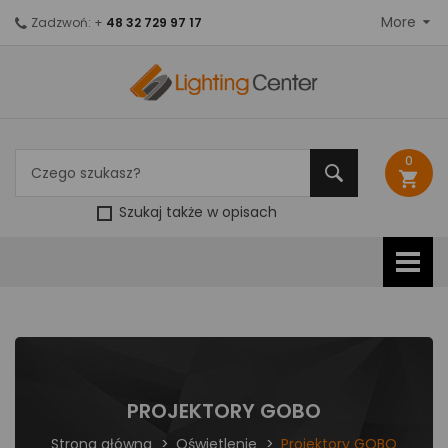
More
Zadzwoń: +
48 32 729 97 17
0
shopping_cart
Szukaj także w opisach
PROJEKTORY GOBO
Strona główna
Oświetlenie
Projektory GOBO