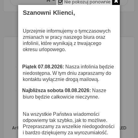
Nie pokazuj ponownie
Szanowni Klienci,
Uprzejmie informujemy o tymczasowych
zmianach w pracy naszego biura oraz
infolinii, które wynikają z trwającego
okresu urlopowego.
Piątek 07.08.2026:
Nasza infolinia będzie
·
niedostępna. W tym dniu zapraszamy do
kontaktu wyłącznie drogą mailową.
Najbliższa sobota 08.08.2026:
Nasze
·
biuro będzie całkowicie nieczynne.
Na wszystkie Państwa wiadomości
odpowiemy tak szybko, jak to możliwe.
Przepraszamy za wszelkie niedogodności
Artecta Image Spot 100 - Projektor GOBO 100W LED
i bardzo dziękujemy za wyrozumiałość.
11 318,00 zł