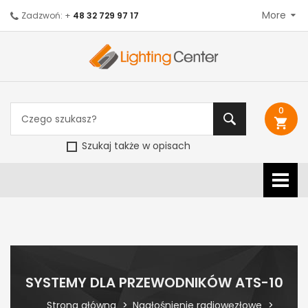
More
Zadzwoń: +
48 32 729 97 17
0
shopping_cart
Szukaj także w opisach
SYSTEMY DLA PRZEWODNIKÓW ATS-10
Strona główna
Nagłośnienie radiowęzłowe