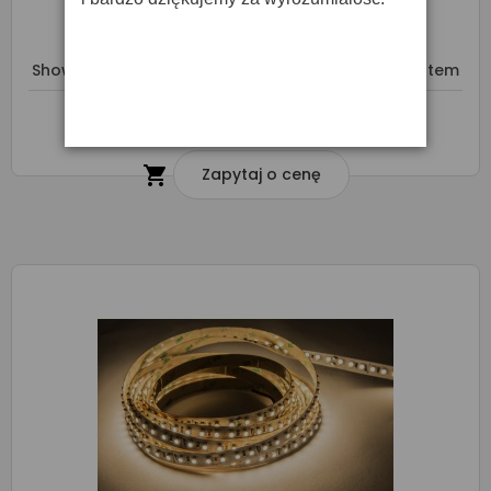
Showtec Flexstrip Set RGBW - Pasek Ledowy Z Pilotem
O DOSTĘPNOŚĆ ZAPYTAJ SPRZEDAWCĘ

Zapytaj o cenę