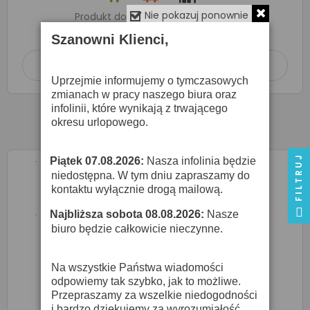
Nie pokazuj ponownie
Produkt dostępny na zamówienie
w terminie
14 dni roboczych
Szanowni Klienci,
Dodaj do koszyka

Uprzejmie informujemy o tymczasowych
zmianach w pracy naszego biura oraz
infolinii, które wynikają z trwającego
okresu urlopowego.
FILTRUJ
Piątek 07.08.2026:
Nasza infolinia będzie
·
niedostępna. W tym dniu zapraszamy do
kontaktu wyłącznie drogą mailową.
Najbliższa sobota 08.08.2026:
Nasze
·
biuro będzie całkowicie nieczynne.
Na wszystkie Państwa wiadomości
odpowiemy tak szybko, jak to możliwe.
Przepraszamy za wszelkie niedogodności
i bardzo dziękujemy za wyrozumiałość.