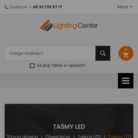
More
Zadzwoń: +
48 32 729 97 17
0
shopping_cart
Szukaj także w opisach
TAŚMY LED
Strona główna
Oświetlenie
Taśmy LED
Taśmy LED