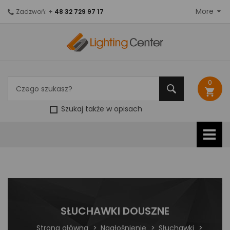
More
Zadzwoń: +
48 32 729 97 17
0
shopping_cart
Szukaj także w opisach
SŁUCHAWKI DOUSZNE
Strona główna
Nagłośnienie
Słuchawki