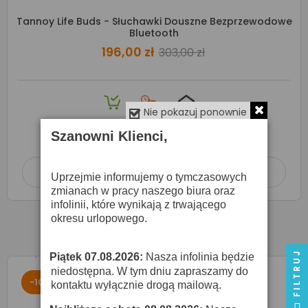
Tannoy Life Buds - Słuchawki Douszne Bezprzewodowe
Bluetooth
196,00 zł
303,00 zł
Nie pokazuj ponownie
Produkt dostępny na zamówienie
w terminie
2-3 dni roboczych
Szanowni Klienci,
Dodaj do koszyka

Uprzejmie informujemy o tymczasowych
zmianach w pracy naszego biura oraz
infolinii, które wynikają z trwającego
okresu urlopowego.
FILTRUJ
Piątek 07.08.2026:
Nasza infolinia będzie
·
niedostępna. W tym dniu zapraszamy do
-10%
kontaktu wyłącznie drogą mailową.