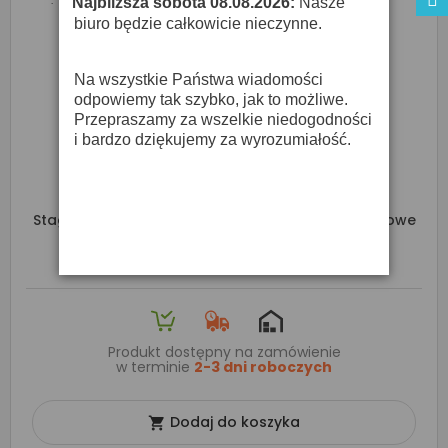
Najbliższa sobota 08.08.2026:
Nasze
·
biuro będzie całkowicie nieczynne.
Na wszystkie Państwa wiadomości
odpowiemy tak szybko, jak to możliwe.
Przepraszamy za wszelkie niedogodności
i bardzo dziękujemy za wyrozumiałość.
Stagg SPM-235 BK - Douszne Monitory Słuchawkowe
154,00 zł
172,00 zł
Produkt dostępny na zamówienie
w terminie
2-3 dni roboczych
Dodaj do koszyka
