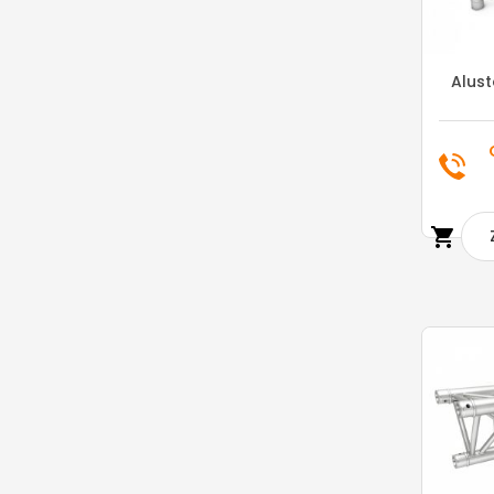
Alus
