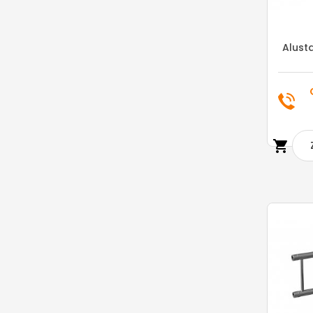
Alust
