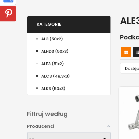
ALE
KATEGORIE
Podka
AL3 (50x2)
ALHD3 (50x3)
ALE3 (51x2)
Dostę
ALC3 (48,3x3)
ALK3 (50x3)
Filtruj według
Producenci