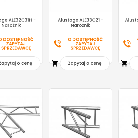
age ALE32C31H -
Alustage ALE33C21 -
Alust
Narożnik
Narożnik
O DOSTĘPNOŚĆ
O DOSTĘPNOŚĆ
ZAPYTAJ
ZAPYTAJ
SPRZEDAWCĘ
SPRZEDAWCĘ


Zapytaj o cenę
Zapytaj o cenę