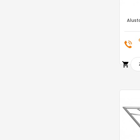
Alust
