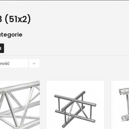
3 (51x2)
tegorie

pność