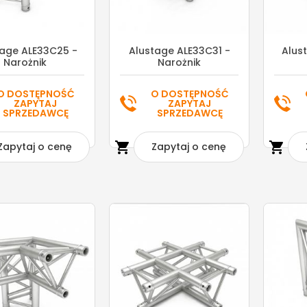
tage ALE33C25 -
Alustage ALE33C31 -
Alus
Narożnik
Narożnik
O DOSTĘPNOŚĆ
O DOSTĘPNOŚĆ
ZAPYTAJ
ZAPYTAJ
SPRZEDAWCĘ
SPRZEDAWCĘ


Zapytaj o cenę
Zapytaj o cenę