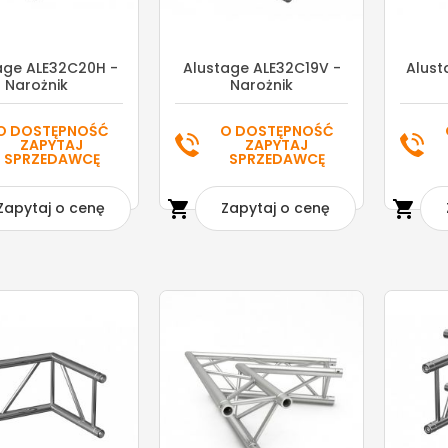
age ALE32C20H -
Alustage ALE32C19V -
Alust
Narożnik
Narożnik
O DOSTĘPNOŚĆ
O DOSTĘPNOŚĆ
ZAPYTAJ
ZAPYTAJ
SPRZEDAWCĘ
SPRZEDAWCĘ


Zapytaj o cenę
Zapytaj o cenę