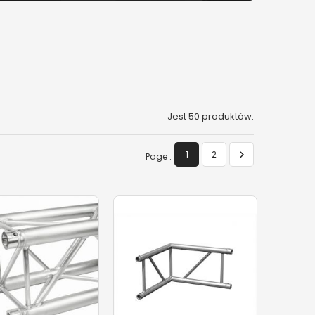
Jest 50 produktów.

1
2
Page :