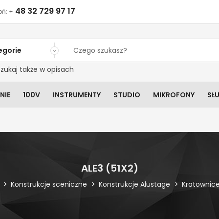
48 32 729 97 17
ń: +
egorie
zukaj także w opisach
NIE
100V
INSTRUMENTY
STUDIO
MIKROFONY
SŁ
ALE3 (51X2)
Konstrukcje sceniczne
Konstrukcje Alustage
Kratownic