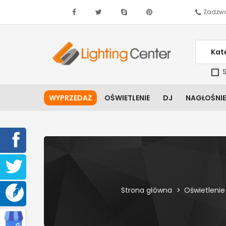
Zadzwo
Kat
S
WYPRZEDAŻ
OŚWIETLENIE
DJ
NAGŁOŚNIE
Strona główna
Oświetlenie