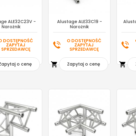
age ALE32C23V -
Alustage ALE33C19 -
Alust
Narożnik
Narożnik
O DOSTĘPNOŚĆ
O DOSTĘPNOŚĆ
ZAPYTAJ
ZAPYTAJ
SPRZEDAWCĘ
SPRZEDAWCĘ


Zapytaj o cenę
Zapytaj o cenę