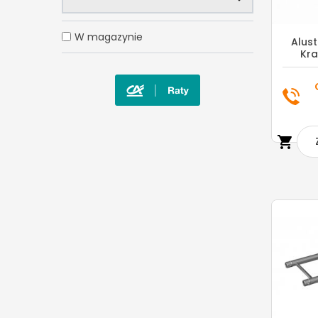
W magazynie
Alus
Kra
