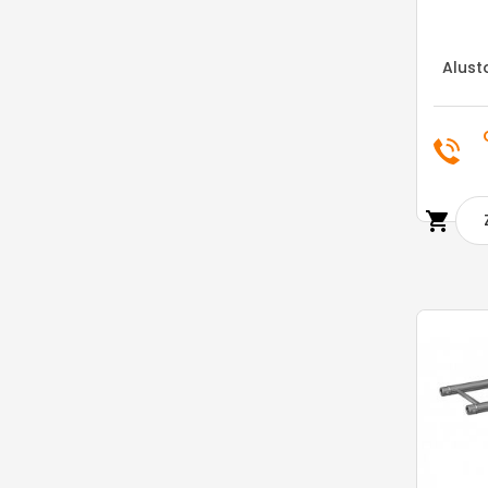
Alust
