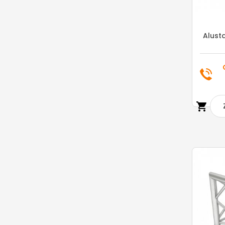
Alust
