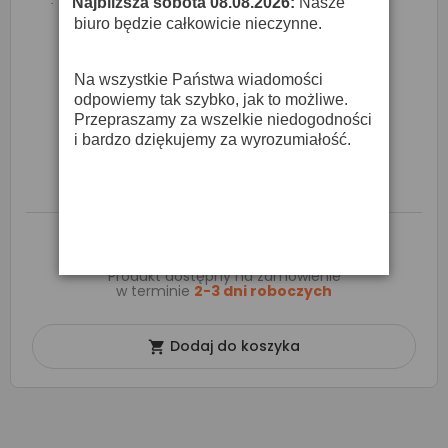
Najbliższa sobota 08.08.2026:
Nasze
·
biuro będzie całkowicie nieczynne.
Na wszystkie Państwa wiadomości
odpowiemy tak szybko, jak to możliwe.
Przepraszamy za wszelkie niedogodności
i bardzo dziękujemy za wyrozumiałość.
Behringer CFM-1 Crossfader Do Miksera DJ
49,00 zł
Produkt dostępny na zamówienie
w terminie
2-3 dni roboczych
Dodaj do koszyka
