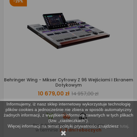
-29%
Behringer Wing - Mikser Cyfrowy Z 96 Wejściami I Ekranem
Dotykowym
10 679,00 zł
14 957,00 zł
Informujemy, iż nasz sklep internetowy wykorzystuje technologię
plików cookies a jednocześnie nie zbiera w sposób automatyczny
żadnych informacji, z wyjątkiem informacji zawartych w tych plikach
(tzw. „ciasteczkach”).
Produkt dostępny na zamówienie
Więcej informacji na temat polityki prywatności znajdziesz
tutaj
.
w terminie
2-3 dni roboczych