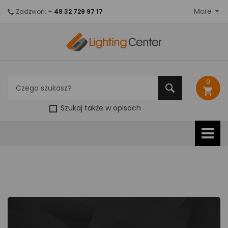
More
Zadzwoń: +
48 32 729 97 17
0
shopping_cart
Szukaj także w opisach