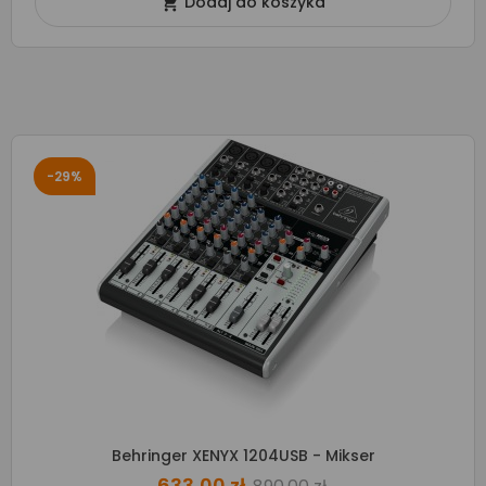
Dodaj do koszyka

-29%
Behringer XENYX 1204USB - Mikser
633,00 zł