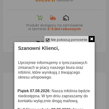
890,00 zł
Produkt dostępny na zamówienie
w terminie
2-3 dni roboczych
Nie pokazuj ponownie
Dodaj do koszyka

Szanowni Klienci,
Uprzejmie informujemy o tymczasowych
zmianach w pracy naszego biura oraz
infolinii, które wynikają z trwającego
okresu urlopowego.
Piątek 07.08.2026:
Nasza infolinia będzie
·
niedostępna. W tym dniu zapraszamy do
kontaktu wyłącznie drogą mailową.