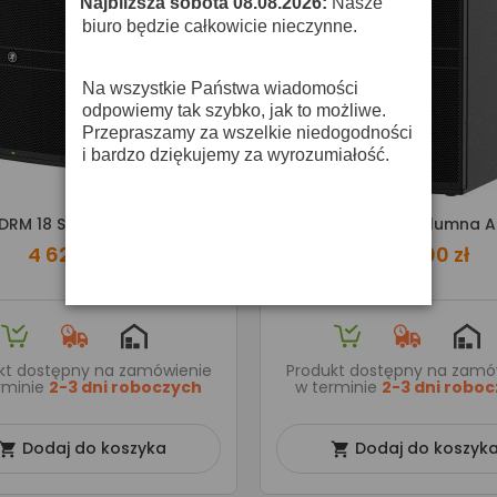
Najbliższa sobota 08.08.2026:
Nasze
·
biuro będzie całkowicie nieczynne.
Na wszystkie Państwa wiadomości
odpowiemy tak szybko, jak to możliwe.
Przepraszamy za wszelkie niedogodności
i bardzo dziękujemy za wyrozumiałość.
DRM 18 S Subwoofer Aktywny
MACKIE DRM 215 Kolumna 
4 620,00 zł
3 690,00 zł
kt dostępny na zamówienie
Produkt dostępny na zamó
rminie
2-3 dni roboczych
w terminie
2-3 dni robo
Dodaj do koszyka
Dodaj do koszyk

