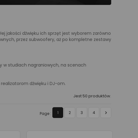
ej jakości dźwięku ich sprzęt jest wyborem zarówno
tywnych, przez subwoofery, aż po kompletne zestawy
iony w studiach nagraniowych, na scenach
realizatorom dźwięku i DJ-om.
Jest 50 produktów.

1
2
3
4
Page :