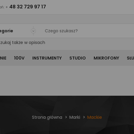
48 32 729 97 17
ń: +
egorie
zukaj także w opisach
NIE
100V
INSTRUMENTY
STUDIO
MIKROFONY
SŁ
Strona główna
Marki
Mackie