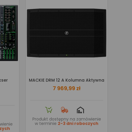
kser
MACKIE DRM 12 A Kolumna Aktywna
7 969,99 zł
Produkt dostępny na zamówienie
w terminie
2-3 dni roboczych
wienie
czych