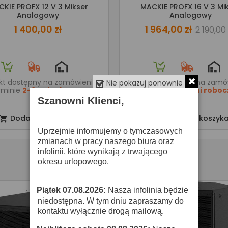
KIE PROFX 12 V 3 Mikser
MACKIE PROFX 16 V 3 Mi
Analogowy
Analogowy
1 400,00 zł
1 964,00 zł
2 190,00 
kt dostępny na zamówienie
Produkt dostępny na zamó
Nie pokazuj ponownie
rminie
2-3 dni roboczych
w terminie
2-3 dni robo
Szanowni Klienci,
Dodaj do koszyka
Dodaj do koszyk


Uprzejmie informujemy o tymczasowych
zmianach w pracy naszego biura oraz
infolinii, które wynikają z trwającego
okresu urlopowego.
Piątek 07.08.2026:
Nasza infolinia będzie
·
niedostępna. W tym dniu zapraszamy do
kontaktu wyłącznie drogą mailową.