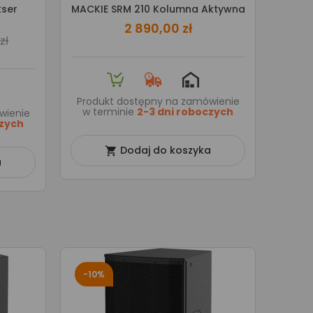
kser
MACKIE SRM 210 Kolumna Aktywna
2 890,00 zł
zł
Produkt dostępny na zamówienie
w terminie
2-3 dni roboczych
wienie
czych
Dodaj do koszyka

a
-10%