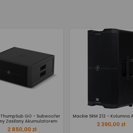
 ThumpSub GO - Subwoofer
Mackie SRM 212 - Kolumna 
ny Zasilany Akumulatorem
3 390,00 zł
2 850,00 zł