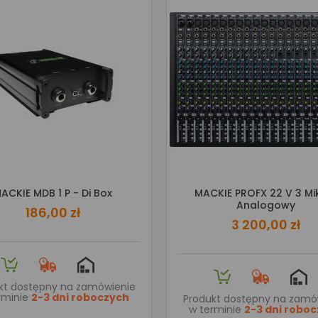
ACKIE MDB 1 P - Di Box
MACKIE PROFX 22 V 3 Mi
Analogowy
186,00 zł
3 200,00 zł
kt dostępny na zamówienie
rminie
2-3 dni roboczych
Produkt dostępny na zamó
w terminie
2-3 dni robo