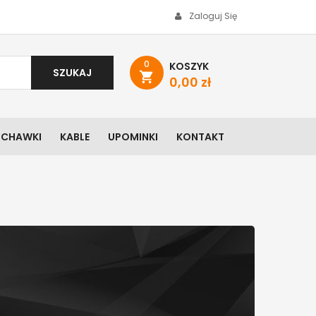
Zaloguj Się
0
KOSZYK
SZUKAJ
shopping_cart
0,00 zł
UCHAWKI
KABLE
UPOMINKI
KONTAKT