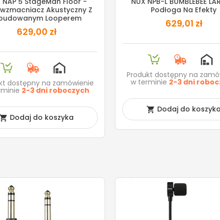
 NAP 5 StageMan Floor -
NUX NPB-L BUMBLEBEE LA
dwzmacniacz Akustyczny Z
Podłoga Na Efekty
budowanym Looperem
629,01 zł
629,00 zł
Produkt dostępny na zamó
w terminie
2-3 dni robo
kt dostępny na zamówienie
rminie
2-3 dni roboczych
Dodaj do koszyk

Dodaj do koszyka
