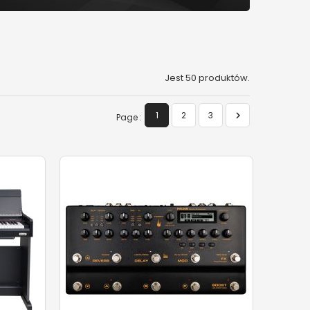
Jest 50 produktów.

1
2
3
Page :