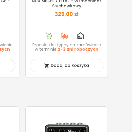
RGE -
NUX MIGHTY PLUG - Wzmacniacz
Słuchawkowy
329,00 zł
wienie
Produkt dostępny na zamówienie
czych
w terminie
2-3 dni roboczych
a
Dodaj do koszyka
