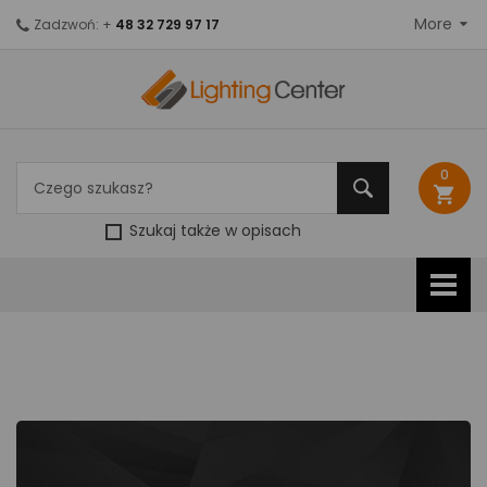
More
Zadzwoń: +
48 32 729 97 17
0
shopping_cart
Szukaj także w opisach