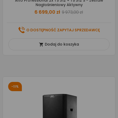
Alto Professional 2x TS 312 + TS 312 S - Zestaw
Nagłośnieniowy Aktywny
6 699,00 zł
9 973,00 zł
O DOSTĘPNOŚĆ ZAPYTAJ SPRZEDAWCĘ
Dodaj do koszyka

-11%