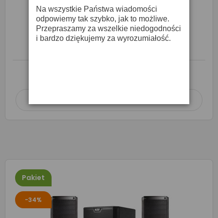
Na wszystkie Państwa wiadomości
odpowiemy tak szybko, jak to możliwe.
Alto Professional ZMX122FX - Mikser
Przepraszamy za wszelkie niedogodności
i bardzo dziękujemy za wyrozumiałość.
599,00 zł
675,00 zł
O DOSTĘPNOŚĆ ZAPYTAJ SPRZEDAWCĘ
Dodaj do koszyka

Pakiet
-34%