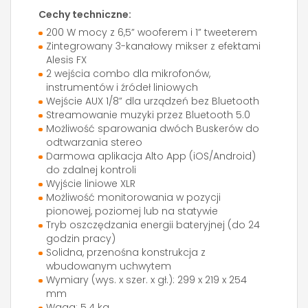
Cechy techniczne:
200 W mocy z 6,5” wooferem i 1” tweeterem
Zintegrowany 3-kanałowy mikser z efektami
Alesis FX
2 wejścia combo dla mikrofonów,
instrumentów i źródeł liniowych
Wejście AUX 1/8” dla urządzeń bez Bluetooth
Streamowanie muzyki przez Bluetooth 5.0
Możliwość sparowania dwóch Buskerów do
odtwarzania stereo
Darmowa aplikacja Alto App (iOS/Android)
do zdalnej kontroli
Wyjście liniowe XLR
Możliwość monitorowania w pozycji
pionowej, poziomej lub na statywie
Tryb oszczędzania energii bateryjnej (do 24
godzin pracy)
Solidna, przenośna konstrukcja z
wbudowanym uchwytem
Wymiary (wys. x szer. x gł.): 299 x 219 x 254
mm
Waga: 5.4 kg