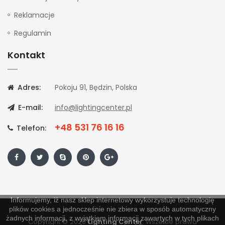
Reklamacje
Regulamin
Kontakt
Adres:
Pokoju 91, Będzin, Polska
E-mail:
info@lightingcenter.pl
+48 531 76 16 16
Telefon:
Informujemy, iż nasz sklep internetowy wykorzystuje technologię
plików cookies a jednocześnie nie zbiera w sposób automatyczny
żadnych informacji, z wyjątkiem informacji zawartych w tych plikach
Copyright © 2020
Lighting Center
. Wszelkie prawa