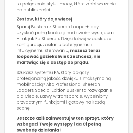
to połączenie stylu i mocy, które zrobi wrażenie
na publiczności.
Zestaw, który daje więcej
Sparuj Buskera z Sheeran Looper+, aby
uzyskać pełną kontrolę nad swoim występem
– tak jak Ed Sheeran. Dzięki łatwej w obsłudze
konfiguracji, zasilaniu bateryjnemu i
intuicyjnemu sterowaniu,
możesz teraz
loopować gdziekolwiek zechcesz, nie
martwiąc się o dostęp do prądu
.
Szukasz systemu PA, który połączy
profesjonalną jakość dźwięku z maksymalną
mobilnością? Alto Professional Sheeran
Loopers Special Edition Busker to rozwiązanie
dla Ciebie. Łatwy w transporcie, wypełniony
przydatnymi funkcjami i gotowy na każdą
scenę.
Jeszcze dziś zainwestuj w ten sprzęt, który
wzbogaci Twoje występy i da Ci pełną
swobodę działania!