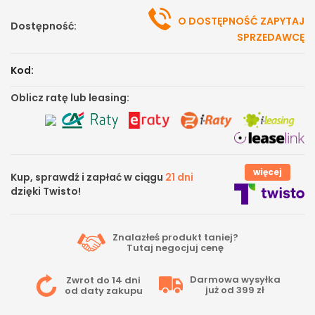
O DOSTĘPNOŚĆ ZAPYTAJ
Dostępność:
SPRZEDAWCĘ
Kod:
Oblicz ratę lub leasing:
więcej
Kup, sprawdź i zapłać w ciągu
21 dni
dzięki Twisto!
Znalazłeś produkt taniej?
Tutaj
negocjuj cenę
Darmowa wysyłka
Zwrot do 14 dni
już od 399 zł
od daty zakupu