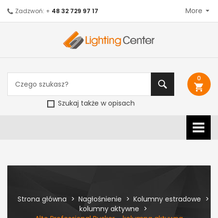
More
Zadzwoń: +
48 32 729 97 17
0
shopping_cart
Szukaj także w opisach
Strona główna
Nagłośnienie
Kolumny estradowe
kolumny aktywne