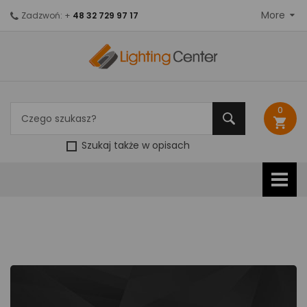
More
Zadzwoń: +
48 32 729 97 17
0
shopping_cart
Szukaj także w opisach