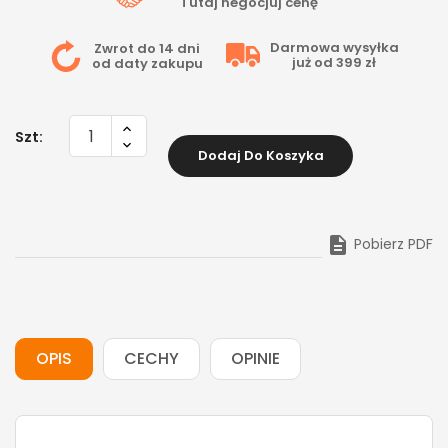
Tutaj
negocjuj cenę
Darmowa wysyłka
Zwrot do 14 dni
już od 399 zł
od daty zakupu
Szt:
Dodaj Do Koszyka

Pobierz PDF
OPIS
CECHY
OPINIE