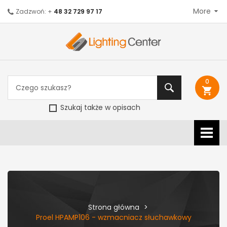
More
Zadzwoń: +
48 32 729 97 17
0
shopping_cart
Szukaj także w opisach
Strona główna
Proel HPAMP106 - wzmacniacz słuchawkowy