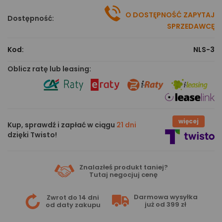
O DOSTĘPNOŚĆ ZAPYTAJ
Dostępność:
SPRZEDAWCĘ
Kod:
NLS-3
Oblicz ratę lub leasing:
więcej
Kup, sprawdź i zapłać w ciągu
21 dni
dzięki Twisto!
Znalazłeś produkt taniej?
Tutaj
negocjuj cenę
Darmowa wysyłka
Zwrot do 14 dni
już od 399 zł
od daty zakupu