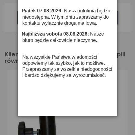
Piątek 07.08.2026:
Nasza infolinia będzie
·
niedostępna. W tym dniu zapraszamy do
Bądź pierwszym który napisze recenzję
kontaktu wyłącznie drogą mailową.
Najbliższa sobota 08.08.2026:
Nasze
·
biuro będzie całkowicie nieczynne.
Klienci którzy zakupili ten produkt kupili
Na wszystkie Państwa wiadomości
również:
odpowiemy tak szybko, jak to możliwe.
Przepraszamy za wszelkie niedogodności
i bardzo dziękujemy za wyrozumiałość.