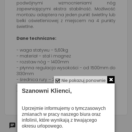
podwójnymi wzmocnieniami nóg
zapewniającymi ekstra stabilność. Możliwość
montażu adaptera na jeden punkt świetlny lub
belki oświetleniowej z miejscem na 4 punkty
świetlne.
Dane techniczne:
- waga statywu – 5,60kg
- materiał – stal i magnez
- rozstaw nóg – 1400mm
- płynna regulacja wysokości - od 1500mm do
3130mm
- średnica rury – 28mm
Nie pokazuj ponownie
- maksymalne obciążenie – 30kg
Szanowni Klienci,
- dostępne kolory - czarny, srebrny
Uprzejmie informujemy o tymczasowych
zmianach w pracy naszego biura oraz
infolinii, które wynikają z trwającego
Komentarze (0)
okresu urlopowego.