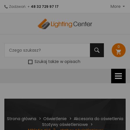
More
Zadzwoń: +
48 32 729 97 17
0
shopping_cart
Szukaj także w opisach
Strona główna
Oświetlenie
Akcesoria do oświetlenia
Statywy oświetleniowe