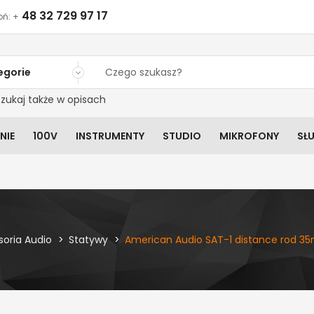
48 32 729 97 17
ń: +
egorie
zukaj także w opisach
NIE
100V
INSTRUMENTY
STUDIO
MIKROFONY
SŁ
soria Audio
Statywy
American Audio SAT-1 distance rod 35