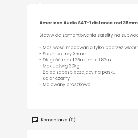
American Audio SAT-1 distance rod 35mm, 
Statyw do zamontowania satelity na subwoo
- Możliwość mocowania tylko poprzez włoże
- Średnica rury 35mm
- Długość max 1.25m , min 0.82m.
- Max udżwig 30kg
- Bolec zabezpieczajacy na pasku
- Kolor czarny
- Malowany proszkowo
Komentarze (0)