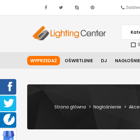
Zadzwo
Kat
S
WYPRZEDAŻ
OŚWIETLENIE
DJ
NAGŁOŚNIE
Strona główna
Nagłośnienie
Akce