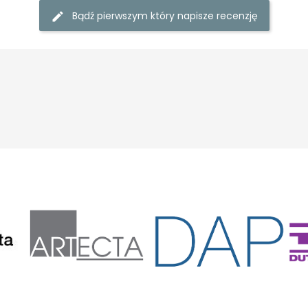
Bądź pierwszym który napisze recenzję