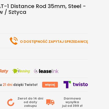
T-1 Distance Rod 35mm, Steel -
 / Sztyca
O DOSTĘPNOŚĆ ZAPYTAJ SPRZEDAWCĘ
gu
21 dni
dzięki Twisto!
więcej
Zwrot do 14 dni
Darmowa
od daty
wysyłka
zakupu
już od 399 zł