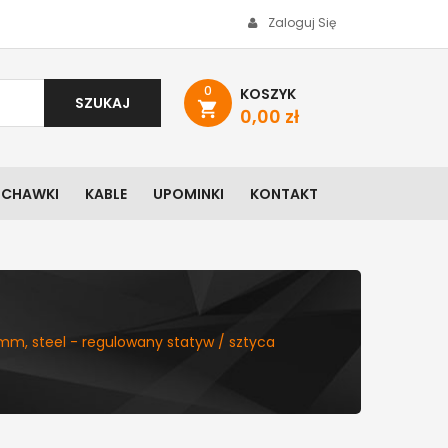
Zaloguj Się
0
KOSZYK
SZUKAJ
shopping_cart
0,00 zł
UCHAWKI
KABLE
UPOMINKI
KONTAKT
mm, steel - regulowany statyw / sztyca