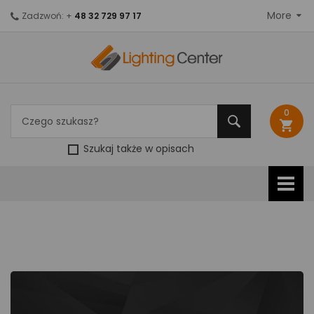
More
Zadzwoń: +
48 32 729 97 17
0
shopping_cart
Szukaj także w opisach