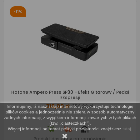
-11%
Hotone Ampero Press SP30 - Efekt Gitarowy / Pedał
Ekspresji
316,00 zł
356,00 zł
Informujemy, iż nasz sklep internetowy wykorzystuje technologię
plików cookies a jednocześnie nie zbiera w sposób automatyczny
żadnych informacji, z wyjątkiem informacji zawartych w tych plikach
(tzw. „ciasteczkach”).
Więcej informacji na temat polityki prywatności znajdziesz
tutaj
.
Produkt dostępny na zamówienie