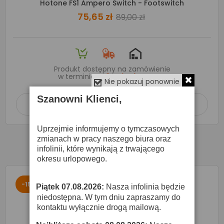
Hotone FS1 Ampero Switch - Footswitch
75,65 zł
89,00 zł
Produkt dostępny na zamówienie
w terminie
2-3 dni roboczych
Nie pokazuj ponownie
Szanowni Klienci,
Dodaj do koszyka

Uprzejmie informujemy o tymczasowych
zmianach w pracy naszego biura oraz
infolinii, które wynikają z trwającego
okresu urlopowego.
-15%
Piątek 07.08.2026:
Nasza infolinia będzie
·
niedostępna. W tym dniu zapraszamy do
kontaktu wyłącznie drogą mailową.