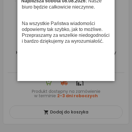
Najbliższa sobota 08.08.2026:
Nasze
·
biuro będzie całkowicie nieczynne.
Na wszystkie Państwa wiadomości
odpowiemy tak szybko, jak to możliwe.
Przepraszamy za wszelkie niedogodności
i bardzo dziękujemy za wyrozumiałość.
Hotone Ampero II Stomp - Multiefekt Gitarowy
1 976,25 zł
2 325,00 zł
Produkt dostępny na zamówienie
w terminie
2-3 dni roboczych
Dodaj do koszyka
