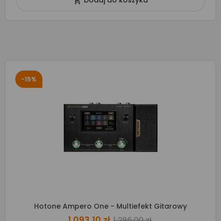
Dodaj do koszyka

-15%
Hotone Ampero One - Multiefekt Gitarowy
1 093,10 zł
1 286,00 zł