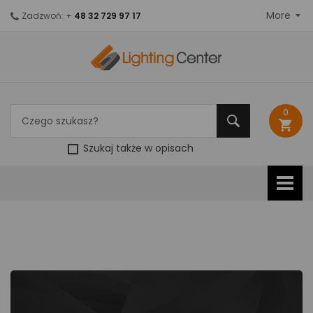
More
Zadzwoń: +
48 32 729 97 17
0
shopping_cart
Szukaj także w opisach