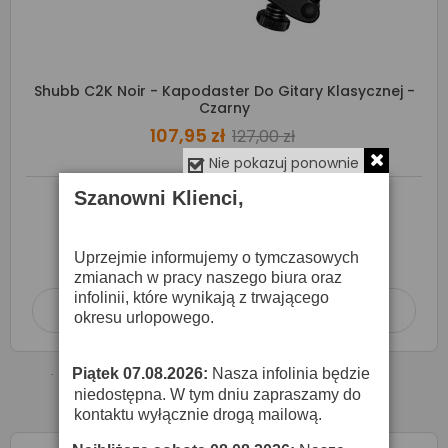
Shubb C2K Noir - Kapodaster Do Gitary Klasycznej -
Czarny
107,95 zł
127,00 zł
Nie pokazuj ponownie
Szanowni Klienci,
Produkt dostępny na zamówienie
w terminie
2-3 dni roboczych
Uprzejmie informujemy o tymczasowych
zmianach w pracy naszego biura oraz
infolinii, które wynikają z trwającego
Dodaj do koszyka

okresu urlopowego.
Piątek 07.08.2026:
Nasza infolinia będzie
·
niedostępna. W tym dniu zapraszamy do
kontaktu wyłącznie drogą mailową.