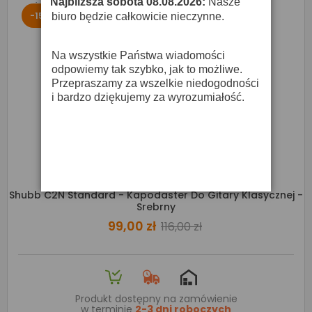
Najbliższa sobota 08.08.2026:
Nasze
·
-15%
biuro będzie całkowicie nieczynne.
Na wszystkie Państwa wiadomości
odpowiemy tak szybko, jak to możliwe.
Przepraszamy za wszelkie niedogodności
i bardzo dziękujemy za wyrozumiałość.
Shubb C2N Standard - Kapodaster Do Gitary Klasycznej -
Srebrny
99,00 zł
116,00 zł
Produkt dostępny na zamówienie
w terminie
2-3 dni roboczych