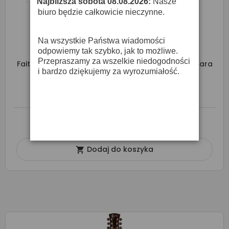
Najbliższa sobota 08.08.2026:
Nasze
·
biuro będzie całkowicie nieczynne.
Na wszystkie Państwa wiadomości
odpowiemy tak szybko, jak to możliwe.
Przepraszamy za wszelkie niedogodności
Faith HiGloss Venus Cutaway Electro FVHG3 - Gitara
i bardzo dziękujemy za wyrozumiałość.
Elektroakustyczna
5 390,00 zł
O DOSTĘPNOŚĆ ZAPYTAJ SPRZEDAWCĘ
Dodaj do koszyka
