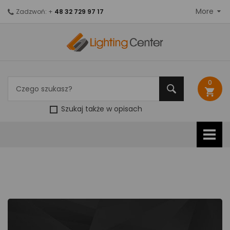
More
Zadzwoń: +
48 32 729 97 17
0
shopping_cart
Szukaj także w opisach