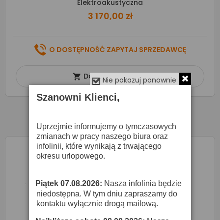
Elektroakustyczna
3 170,00 zł
O DOSTĘPNOŚĆ ZAPYTAJ SPRZEDAWCĘ
Dodaj do koszyka

Nie pokazuj ponownie
Szanowni Klienci,
Uprzejmie informujemy o tymczasowych
zmianach w pracy naszego biura oraz
infolinii, które wynikają z trwającego
okresu urlopowego.
Piątek 07.08.2026:
Nasza infolinia będzie
·
niedostępna. W tym dniu zapraszamy do
kontaktu wyłącznie drogą mailową.