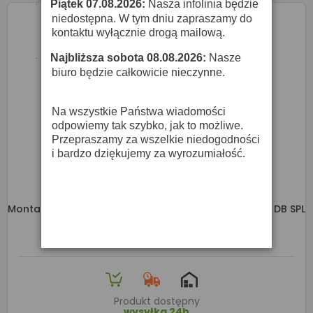
Piątek 07.08.2026:
Nasza infolinia będzie
·
niedostępna. W tym dniu zapraszamy do
kontaktu wyłącznie drogą mailową.
Najbliższa sobota 08.08.2026:
Nasze
·
biuro będzie całkowicie nieczynne.
Na wszystkie Państwa wiadomości
odpowiemy tak szybko, jak to możliwe.
Przepraszamy za wszelkie niedogodności
i bardzo dziękujemy za wyrozumiałość.
Montarbo R110 Aktywny Głośnik 10" Z Filtrem FIR / 127 DB SPL
2 676,00 zł
Produkt dostępny
wysyłka 24h