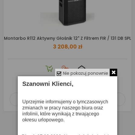
Montarbo R112 Aktywny Głośnik 12" Z Filtrem FIR / 131 DB SPL
3 208,00 zł
Nie pokazuj ponownie
Produkt dostępny
wysyłka 24h
Szanowni Klienci,
Dodaj do koszyka

Uprzejmie informujemy o tymczasowych
zmianach w pracy naszego biura oraz
infolinii, które wynikają z trwającego
okresu urlopowego.