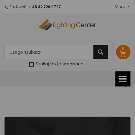
More
Zadzwoń: +
48 32 729 97 17
0
shopping_cart
Szukaj także w opisach