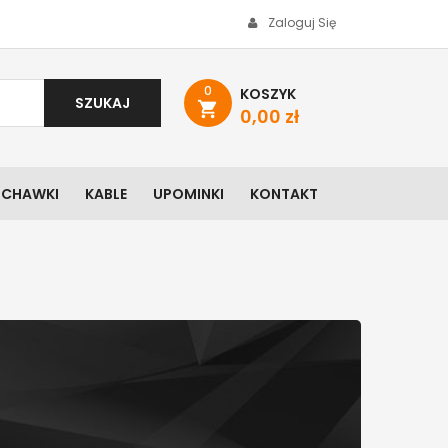
Zaloguj Się
0
KOSZYK
SZUKAJ
shopping_cart
0,00 zł
UCHAWKI
KABLE
UPOMINKI
KONTAKT