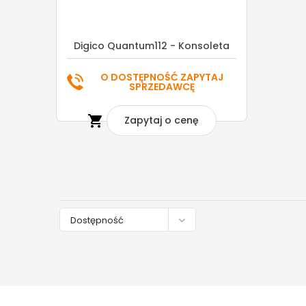
Digico Quantum112 - Konsoleta
O DOSTĘPNOŚĆ ZAPYTAJ
SPRZEDAWCĘ

Zapytaj o cenę

Dostępność