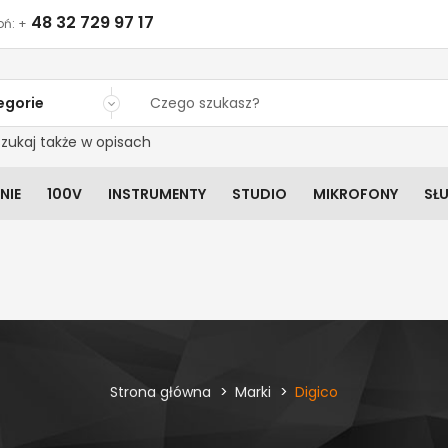
48 32 729 97 17
ń: +
egorie
zukaj także w opisach
NIE
100V
INSTRUMENTY
STUDIO
MIKROFONY
SŁ
Strona główna
Marki
Digico