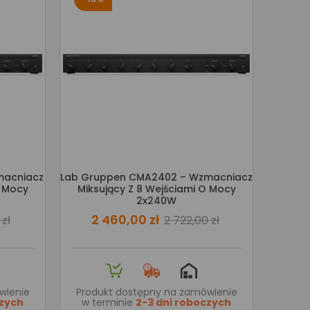
macniacz
Lab Gruppen CMA2402 – Wzmacniacz
O Mocy
Miksujący Z 8 Wejściami O Mocy
2x240W
2 460,00 zł
zł
2 722,00 zł
wienie
Produkt dostępny na zamówienie
czych
w terminie
2-3 dni roboczych