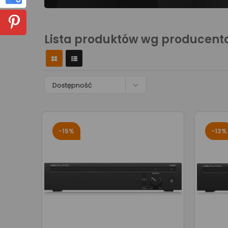
Lista produktów wg producent

Dostępność
-15%
-13%