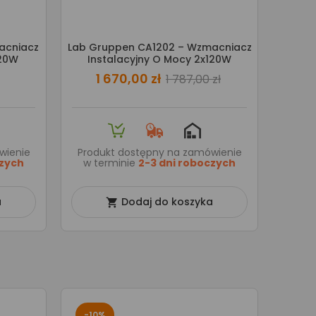
acniacz
Lab Gruppen CA1202 – Wzmacniacz
120W
Instalacyjny O Mocy 2x120W
1 670,00 zł
1 787,00 zł
wienie
Produkt dostępny na zamówienie
czych
w terminie
2-3 dni roboczych
a
Dodaj do koszyka

-10%