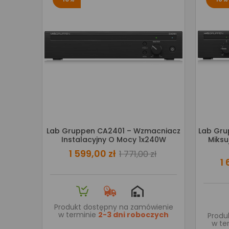
Lab Gruppen CA2401 – Wzmacniacz
Lab Gru
Instalacyjny O Mocy 1x240W
Miksu
1 599,00 zł
1 771,00 zł
1 
Produkt dostępny na zamówienie
w terminie
2-3 dni roboczych
Produ
w te