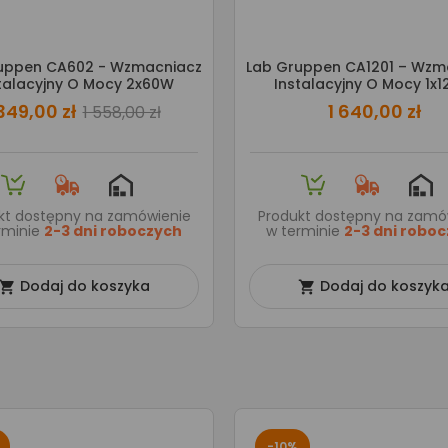
uppen CA602 - Wzmacniacz
Lab Gruppen CA1201 – Wzm
talacyjny O Mocy 2x60W
Instalacyjny O Mocy 1x
 349,00 zł
1 640,00 zł
1 558,00 zł
kt dostępny na zamówienie
Produkt dostępny na zamó
rminie
2-3 dni roboczych
w terminie
2-3 dni robo
Dodaj do koszyka
Dodaj do koszyk


-10%