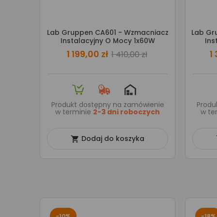
Lab Gruppen CA601 - Wzmacniacz
Lab Gr
Instalacyjny O Mocy 1x60W
Ins
1 199,00 zł
1
1 410,00 zł
Produkt dostępny na zamówienie
Produ
w terminie
2-3 dni roboczych
w te
Dodaj do koszyka

-10%
-18%