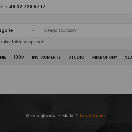
48 32 729 97 17
ń: +
egorie
zukaj także w opisach
NIE
100V
INSTRUMENTY
STUDIO
MIKROFONY
SŁ
Strona główna
Marki
Lab Gruppen