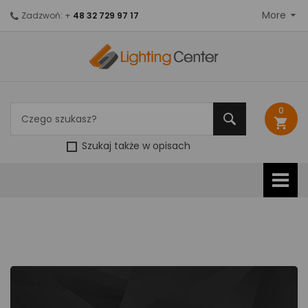
More
Zadzwoń: +
48 32 729 97 17
0
shopping_cart
Szukaj także w opisach