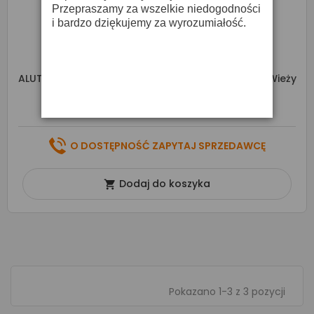
Przepraszamy za wszelkie niedogodności
i bardzo dziękujemy za wyrozumiałość.
ALUTRUSS Tower Base BA-1 - Podstawa Systemu Wieży
3 808,00 zł
O DOSTĘPNOŚĆ ZAPYTAJ SPRZEDAWCĘ
Dodaj do koszyka

Pokazano 1-3 z 3 pozycji