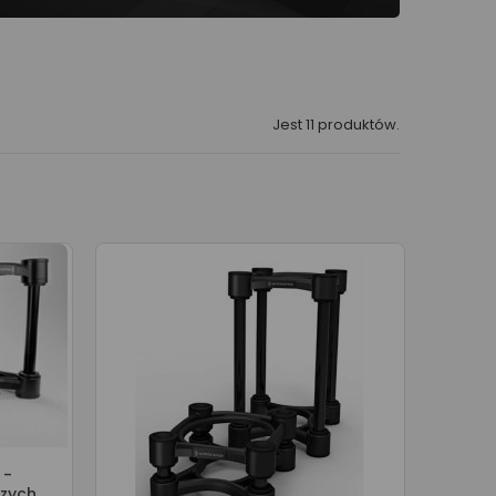
Jest 11 produktów.
 -
szych