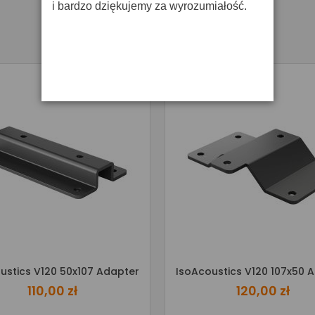
i bardzo dziękujemy za wyrozumiałość.
ustics V120 50x107 Adapter
IsoAcoustics V120 107x50 
110,00 zł
120,00 zł