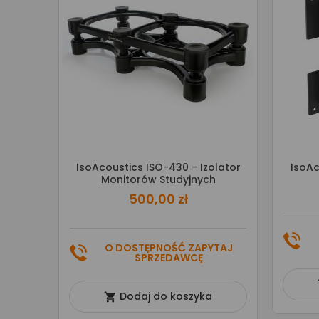
IsoAcoustics ISO-430 - Izolator
IsoAc
Monitorów Studyjnych
500,00 zł
O DOSTĘPNOŚĆ ZAPYTAJ
SPRZEDAWCĘ
Dodaj do koszyka
