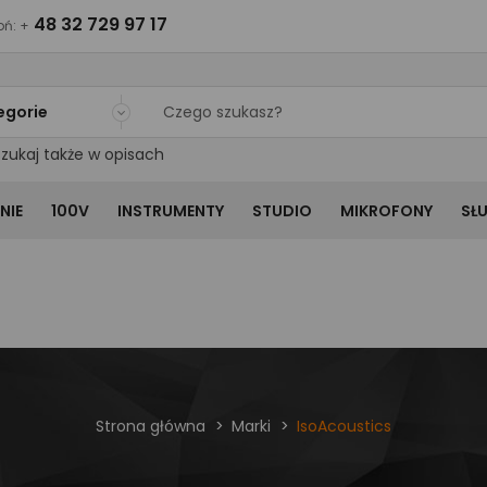
48 32 729 97 17
ń: +
egorie
zukaj także w opisach
NIE
100V
INSTRUMENTY
STUDIO
MIKROFONY
SŁ
Strona główna
Marki
IsoAcoustics