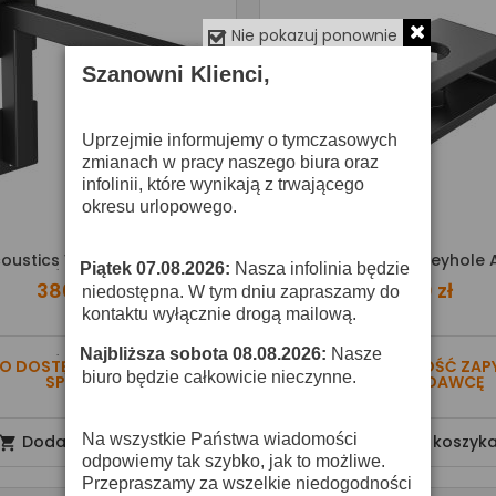
Nie pokazuj ponownie
Szanowni Klienci,
Uprzejmie informujemy o tymczasowych
zmianach w pracy naszego biura oraz
infolinii, które wynikają z trwającego
okresu urlopowego.
oustics V120 Wall Bracket
IsoAcoustics V120 Keyhole
Piątek 07.08.2026:
Nasza infolinia będzie
·
380,00 zł
90,00 zł
niedostępna. W tym dniu zapraszamy do
kontaktu wyłącznie drogą mailową.
Najbliższa sobota 08.08.2026:
Nasze
·
O DOSTĘPNOŚĆ ZAPYTAJ
O DOSTĘPNOŚĆ ZAP
biuro będzie całkowicie nieczynne.
SPRZEDAWCĘ
SPRZEDAWCĘ
Na wszystkie Państwa wiadomości
Dodaj do koszyka
Dodaj do koszyk


odpowiemy tak szybko, jak to możliwe.
Przepraszamy za wszelkie niedogodności