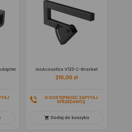
 Adapter
IsoAcoustics V120 C-Bracket
210,00 zł
YTAJ
O DOSTĘPNOŚĆ ZAPYTAJ
SPRZEDAWCĘ
a
Dodaj do koszyka
