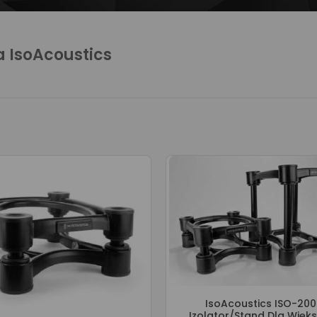
 IsoAcoustics
IsoAcoustics ISO-200
Izolator/stand Dla Więk