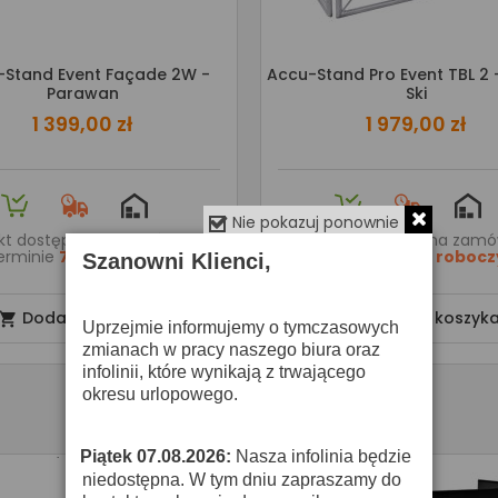
-Stand Event Façade 2W -
Accu-Stand Pro Event TBL 2 -
Parawan
Ski
1 399,00 zł
1 979,00 zł
Nie pokazuj ponownie
kt dostępny na zamówienie
Produkt dostępny na zamó
erminie
7 dni roboczych
w terminie
7 dni roboc
Szanowni Klienci,
Dodaj do koszyka
Dodaj do koszyk


Uprzejmie informujemy o tymczasowych
zmianach w pracy naszego biura oraz
infolinii, które wynikają z trwającego
okresu urlopowego.
Piątek 07.08.2026:
Nasza infolinia będzie
·
niedostępna. W tym dniu zapraszamy do