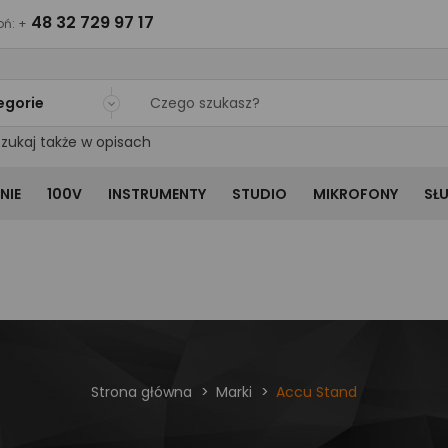
48 32 729 97 17
ń: +
egorie
zukaj także w opisach
NIE
100V
INSTRUMENTY
STUDIO
MIKROFONY
SŁ
Strona główna
Marki
Accu Stand