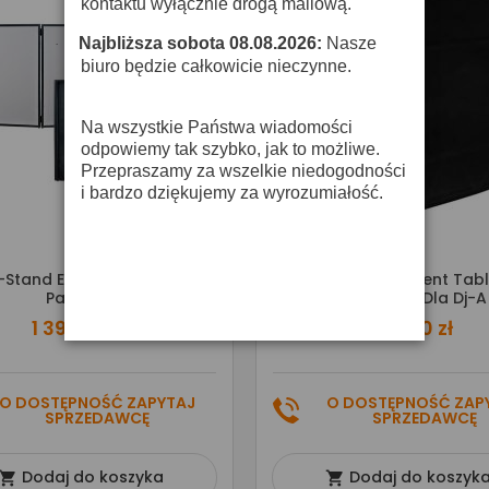
kontaktu wyłącznie drogą mailową.
Najbliższa sobota 08.08.2026:
Nasze
·
biuro będzie całkowicie nieczynne.
Na wszystkie Państwa wiadomości
odpowiemy tak szybko, jak to możliwe.
Przepraszamy za wszelkie niedogodności
i bardzo dziękujemy za wyrozumiałość.
Stand Event Façade 2 B -
Accu-Stand PRO Event Tabl
Parawan
BLK - Ekran Dla Dj-A
1 399,00 zł
259,00 zł
O DOSTĘPNOŚĆ ZAPYTAJ
O DOSTĘPNOŚĆ ZAP
SPRZEDAWCĘ
SPRZEDAWCĘ
Dodaj do koszyka
Dodaj do koszyk

