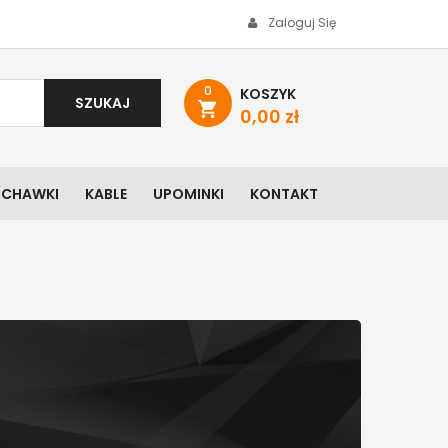
Zaloguj Się
0
KOSZYK
SZUKAJ
shopping_cart
0,00 zł
UCHAWKI
KABLE
UPOMINKI
KONTAKT