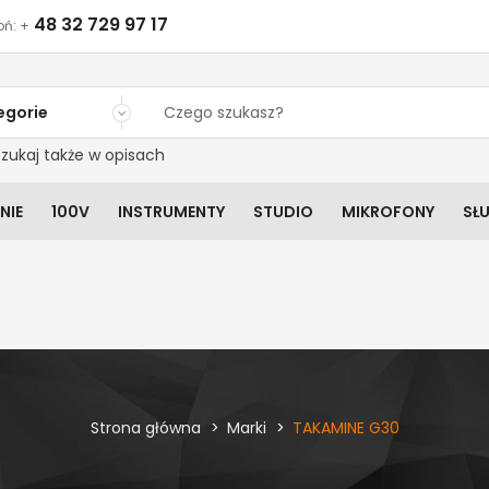
48 32 729 97 17
ń: +
egorie
zukaj także w opisach
NIE
100V
INSTRUMENTY
STUDIO
MIKROFONY
SŁ
Strona główna
Marki
TAKAMINE G30