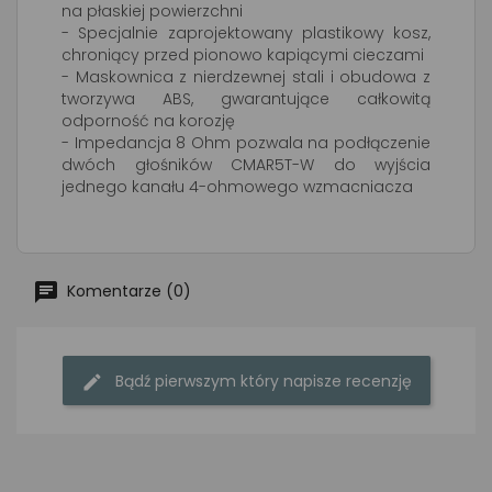
na płaskiej powierzchni
- Specjalnie zaprojektowany plastikowy kosz,
chroniący przed pionowo kapiącymi cieczami
- Maskownica z nierdzewnej stali i obudowa z
tworzywa ABS, gwarantujące całkowitą
odporność na korozję
- Impedancja 8 Ohm pozwala na podłączenie
dwóch głośników CMAR5T-W do wyjścia
jednego kanału 4-ohmowego wzmacniacza
Komentarze (0)
Bądź pierwszym który napisze recenzję