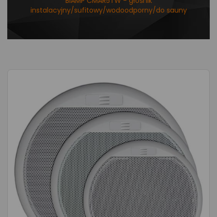
BIAMP CMAR5TW - głośnik
instalacyjny/sufitowy/wodoodporny/do sauny