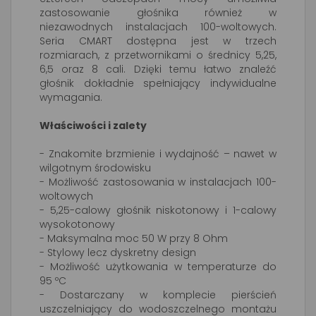
zastosowanie głośnika również w
niezawodnych instalacjach 100-woltowych.
Seria CMART dostępna jest w trzech
rozmiarach, z przetwornikami o średnicy 5,25,
6,5 oraz 8 cali. Dzięki temu łatwo znaleźć
głośnik dokładnie spełniający indywidualne
wymagania.
Właściwości i zalety
- Znakomite brzmienie i wydajność – nawet w
wilgotnym środowisku
- Możliwość zastosowania w instalacjach 100-
woltowych
- 5,25-calowy głośnik niskotonowy i 1-calowy
wysokotonowy
- Maksymalna moc 50 W przy 8 Ohm
- Stylowy lecz dyskretny design
- Możliwość użytkowania w temperaturze do
95 ºC
- Dostarczany w komplecie pierścień
uszczelniający do wodoszczelnego montażu