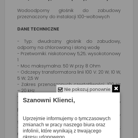
Wodoodporny głośnik do zabudowy
przeznaczony do instalacji 100-woltowych
DANE TECHNICZNE
- Typ: dwudrożny głośnik do zabudowy,
odporny na chlorowaną i słoną wodę
- Przetworniki: niskotonowy 5,25; wysokotonowy
1
- Moc maksymalna: 50 W przy 8 Ohm
- Odczepy transformatora linii 100 V: 20 W; 10 W,
5 W; 2,5 W
- Zakres przenoszonych częstotliwości: 100 Hz
Nie pokazuj ponownie
– 20 kHz
- Efektywność: 85 dB / 1 W / 1 m
Szanowni Klienci,
- Rozpraszanie dźwięku: 180° przy 1 kHz; 120°
przy 4 kHz i 8 kHz
- Wbudowany filtr górnoprzepustowy przy
Uprzejmie informujemy o tymczasowych
głośniku wysokotonowym
zmianach w pracy naszego biura oraz
- Materiał: obudowa: tworzywo ABS;
infolinii, które wynikają z trwającego
maskownica: stal nierdzewna
okresu urlopowego.