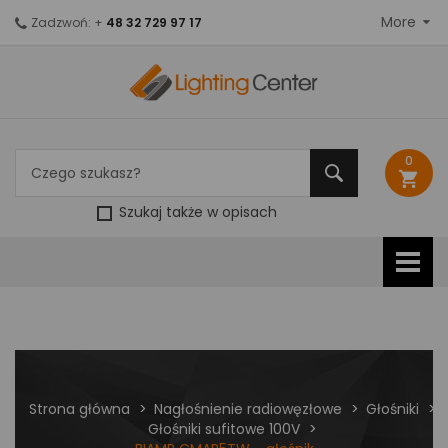
More
Zadzwoń: +
48 32 729 97 17
0
shopping_cart
Szukaj także w opisach
Strona główna
Nagłośnienie radiowęzłowe
Głośniki
Głośniki sufitowe 100V