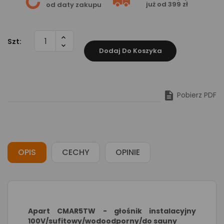
już od 399 zł
od daty zakupu
Szt:
Dodaj Do Koszyka

Pobierz PDF
OPIS
CECHY
OPINIE
Apart CMAR5TW - głośnik instalacyjny
100V/sufitowy/wodoodporny/do sauny