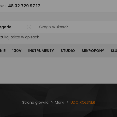
48 32 729 97 17
ń: +
egorie
zukaj także w opisach
NIE
100V
INSTRUMENTY
STUDIO
MIKROFONY
SŁ
Strona główna
Marki
UDO ROESNER