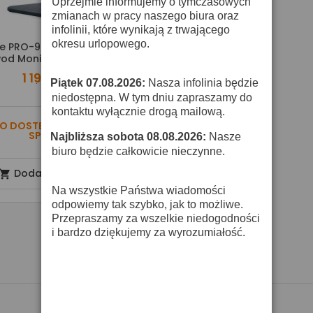
Uprzejmie informujemy o tymczasowych
zmianach w pracy naszego biura oraz
infolinii, które wynikają z trwającego
okresu urlopowego.
e PRO-9 BL - Para Podstawek
Pod Monitory Studyjne
1 199,00 zł
Piątek 07.08.2026:
Nasza infolinia będzie
·
niedostępna. W tym dniu zapraszamy do
kontaktu wyłącznie drogą mailową.
O DOSTĘPNOŚĆ ZAPYTAJ
SPRZEDAWCĘ
Najbliższa sobota 08.08.2026:
Nasze
·
biuro będzie całkowicie nieczynne.
Dodaj do koszyka

Na wszystkie Państwa wiadomości
odpowiemy tak szybko, jak to możliwe.
Przepraszamy za wszelkie niedogodności
i bardzo dziękujemy za wyrozumiałość.