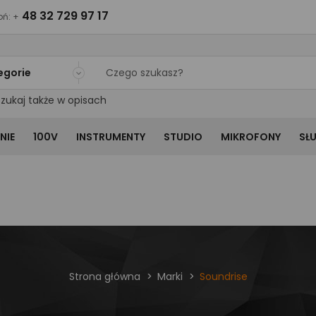
48 32 729 97 17
ń: +
egorie
zukaj także w opisach
NIE
100V
INSTRUMENTY
STUDIO
MIKROFONY
SŁ
Strona główna
Marki
Soundrise