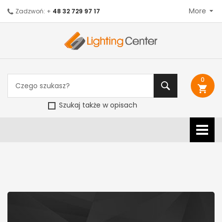
More
Zadzwoń: +
48 32 729 97 17
0
shopping_cart
Szukaj także w opisach