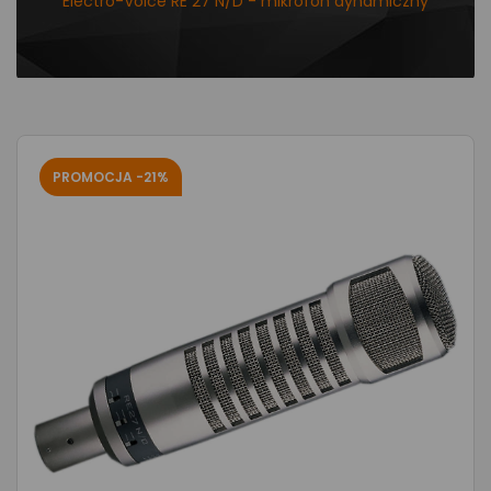
Electro-Voice RE 27 N/D - mikrofon dynamiczny
PROMOCJA -21%