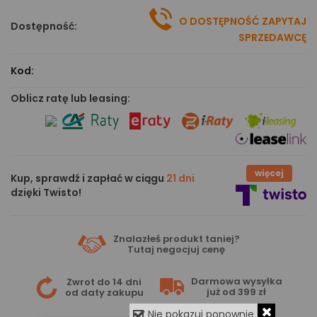
O DOSTĘPNOŚĆ ZAPYTAJ
Dostępność:
SPRZEDAWCĘ
Kod:
Oblicz ratę lub leasing:
więcej
Kup, sprawdź i zapłać w ciągu
21 dni
dzięki Twisto!
Znalazłeś produkt taniej?
Tutaj
negocjuj cenę
Darmowa wysyłka
Zwrot do 14 dni
już od 399 zł
od daty zakupu
Nie pokazuj ponownie