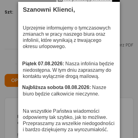
Szanowni Klienci,
Szt:
Dodaj Do Koszyka
Uprzejmie informujemy o tymczasowych
zmianach w pracy naszego biura oraz
infolinii, które wynikają z trwającego

Pobierz PDF
okresu urlopowego.
Piątek 07.08.2026:
Nasza infolinia będzie
·
niedostępna. W tym dniu zapraszamy do
kontaktu wyłącznie drogą mailową.
OPIS
CECHY
OPINIE
Najbliższa sobota 08.08.2026:
Nasze
·
biuro będzie całkowicie nieczynne.
Na wszystkie Państwa wiadomości
Electro-Voice RE 27 N/D - mikrofon
odpowiemy tak szybko, jak to możliwe.
dynamiczny
Przepraszamy za wszelkie niedogodności
i bardzo dziękujemy za wyrozumiałość.
Mikrofon studyjny, wokalowy / instrumentalny,