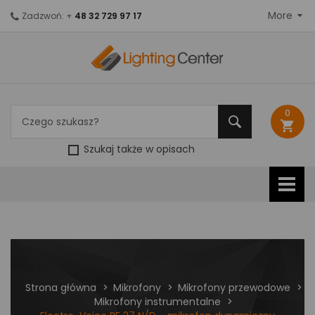
More
Zadzwoń: +
48 32 729 97 17
0
shopping_cart
Szukaj także w opisach
Strona główna
Mikrofony
Mikrofony przewodowe
Mikrofony instrumentalne