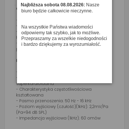
Najbliższa sobota 08.08.2026:
Nasze
·
Cechy:
biuro będzie całkowicie nieczynne.
- Mikrofon instrumentalny dynamiczny.
- Na scenę i do studia domowego.
Na wszystkie Państwa wiadomości
- Świetnie brzmiący mikrofon z nowej serii
odpowiemy tak szybko, jak to możliwe.
Professional Live
Przepraszamy za wszelkie niedogodności
- Inspirowanej latami 70 do instrumentów
i bardzo dziękujemy za wyrozumiałość.
perkusyjnych, werbli, kotłów.
Dane techniczne:
- Jednokierunkowy
- Charakterystyka kierunkowa
superkardioidalna
- Charakterystyka częstotliwościowa
kształtowana
- Pasmo przenoszenia: 50 Hz - 16 kHz
- Poziom wyjściowy (czułość)(1kHz): 2,2mV/Pa
(Pa=94 dB SPL)
- Impedancja wyjściowa (1kHz): 60 omów