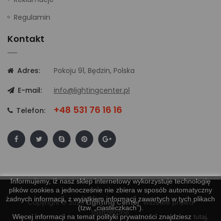
Regulamin
Kontakt
Adres:
Pokoju 91, Będzin, Polska
E-mail:
info@lightingcenter.pl
+48 531 76 16 16
Telefon:
Informujemy, iż nasz sklep internetowy wykorzystuje technologię
plików cookies a jednocześnie nie zbiera w sposób automatyczny
żadnych informacji, z wyjątkiem informacji zawartych w tych plikach
Copyright © 2020
Lighting Center
. Wszelkie prawa
(tzw. „ciasteczkach”).
zastrzeżone.
Więcej informacji na temat polityki prywatności znajdziesz
tutaj
.