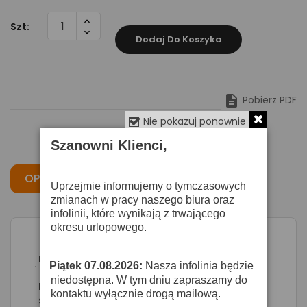
Szt:
Dodaj Do Koszyka

Pobierz PDF
Nie pokazuj ponownie
Szanowni Klienci,
OPIS
CECHY
OPINIE
Uprzejmie informujemy o tymczasowych
zmianach w pracy naszego biura oraz
infolinii, które wynikają z trwającego
okresu urlopowego.
Electro-Voice PL35 - mikrofon dynamiczny
Piątek 07.08.2026:
Nasza infolinia będzie
·
niedostępna. W tym dniu zapraszamy do
Mikrofon z przeznaczeniem na scenę i do
kontaktu wyłącznie drogą mailową.
studia domowego.