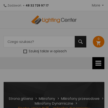
More
Zadzwoń: +
48 32 729 97 17
0
shopping_cart
Szukaj także w opisach
Strona główna
Mikrofony
Mikrofony przewodowe
Mikrofony Dynamiczne