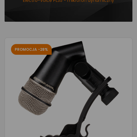
Electro-Voice PL35 - mikrofon dynamiczny
PROMOCJA -28%