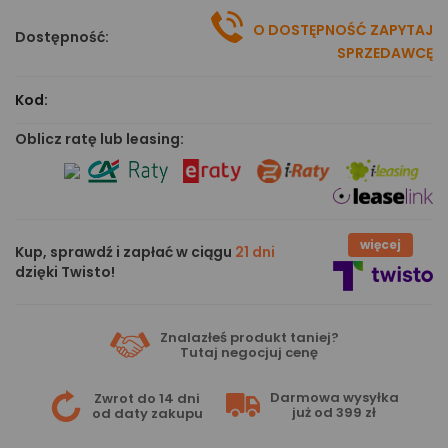
O DOSTĘPNOŚĆ ZAPYTAJ
Dostępność:
SPRZEDAWCĘ
Kod:
Oblicz ratę lub leasing:
więcej
Kup, sprawdź i zapłać w ciągu
21 dni
dzięki Twisto!
Znalazłeś produkt taniej?
Tutaj
negocjuj cenę
Darmowa wysyłka
Zwrot do 14 dni
już od 399 zł
od daty zakupu